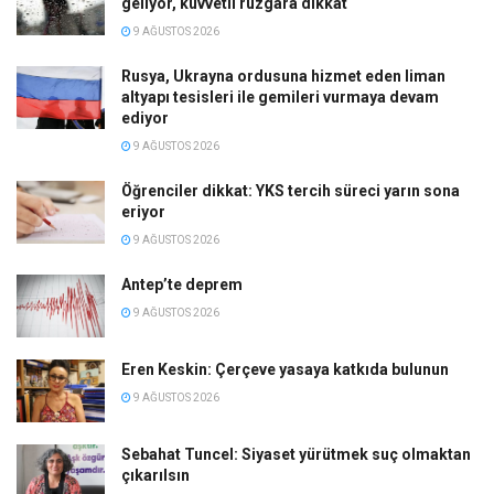
geliyor, kuvvetli rüzgara dikkat
9 AĞUSTOS 2026
Rusya, Ukrayna ordusuna hizmet eden liman
altyapı tesisleri ile gemileri vurmaya devam
ediyor
9 AĞUSTOS 2026
Öğrenciler dikkat: YKS tercih süreci yarın sona
eriyor
9 AĞUSTOS 2026
Antep’te deprem
9 AĞUSTOS 2026
Eren Keskin: Çerçeve yasaya katkıda bulunun
9 AĞUSTOS 2026
Sebahat Tuncel: Siyaset yürütmek suç olmaktan
çıkarılsın