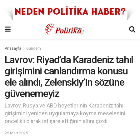
Anasayfa
Gündem
Lavrov: Riyad’da Karadeniz tahıl
girişimini canlandırma konusu
ele alındı, Zelenskiy’in sözüne
güvenemeyiz
Lavrov, Rusya ve ABD heyetlerinin Karadeniz tahıl
girişimini yeniden uygulamaya koyma meselesini
öncelikli olarak istişare ettiğinin altını çizdi.
25 Mart 2025