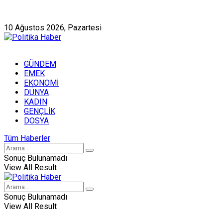
Künye
Hakkımızda
10 Ağustos 2026, Pazartesi
GÜNDEM
EMEK
EKONOMİ
DÜNYA
KADIN
GENÇLİK
DOSYA
Tüm Haberler
Sonuç Bulunamadı
View All Result
Sonuç Bulunamadı
View All Result