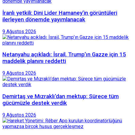
İranlı yetkili: Dini Lider Hamaney’in görüntüleri
ilerleyen dönemde yayımlanacak
9 Ağustos 2026
Netanyahu açıkladı: İsrail, Trump’ın Gazze için 15
maddelik planını reddetti
9 Ağustos 2026
Demirtaş ve Mızraklı’dan mektup: Sürece tüm
gücümüzle destek verdik
9 Ağustos 2026