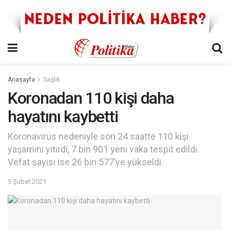
Anasayfa
Sağlık
Koronadan 110 kişi daha
hayatını kaybetti
Koronavirüs nedeniyle son 24 saatte 110 kişi
yaşamını yitirdi, 7 bin 901 yeni vaka tespit edildi.
Vefat sayısı ise 26 bin 577’ye yükseldi.
5 Şubat 2021