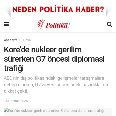
Anasayfa
Dünya
Kore’de nükleer gerilim
sürerken G7 öncesi diplomasi
trafiği
ABD’nin dış politikasındaki gelişmeler tartışmalara
sebep olurken, G7 zirvesi öncesindeki hazırlıklar da
dikkat çekti.
14 Haziran 2026