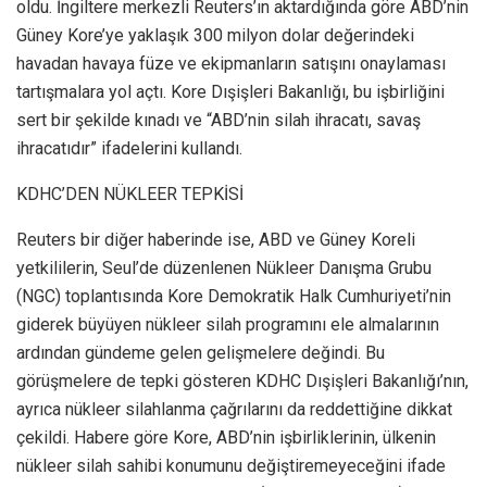
oldu. İngiltere merkezli Reuters’ın aktardığında göre ABD’nin
Güney Kore’ye yaklaşık 300 milyon dolar değerindeki
havadan havaya füze ve ekipmanların satışını onaylaması
tartışmalara yol açtı. Kore Dışişleri Bakanlığı, bu işbirliğini
sert bir şekilde kınadı ve “ABD’nin silah ihracatı, savaş
ihracatıdır” ifadelerini kullandı.
KDHC’DEN NÜKLEER TEPKİSİ
Reuters bir diğer haberinde ise, ABD ve Güney Koreli
yetkililerin, Seul’de düzenlenen Nükleer Danışma Grubu
(NGC) toplantısında Kore Demokratik Halk Cumhuriyeti’nin
giderek büyüyen nükleer silah programını ele almalarının
ardından gündeme gelen gelişmelere değindi. Bu
görüşmelere de tepki gösteren KDHC Dışişleri Bakanlığı’nın,
ayrıca nükleer silahlanma çağrılarını da reddettiğine dikkat
çekildi. Habere göre Kore, ABD’nin işbirliklerinin, ülkenin
nükleer silah sahibi konumunu değiştiremeyeceğini ifade