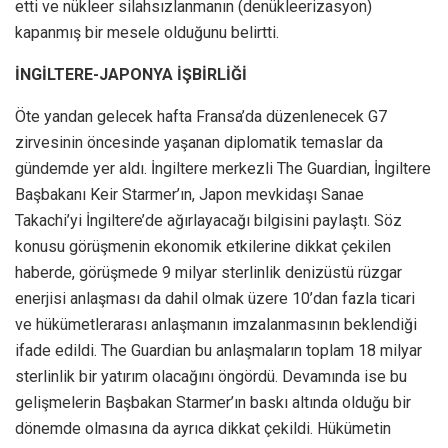
etti ve nükleer silahsızlanmanın (denükleerizasyon)
kapanmış bir mesele olduğunu belirtti.
İNGİLTERE-JAPONYA İŞBİRLİĞİ
Öte yandan gelecek hafta Fransa’da düzenlenecek G7
zirvesinin öncesinde yaşanan diplomatik temaslar da
gündemde yer aldı. İngiltere merkezli The Guardian, İngiltere
Başbakanı Keir Starmer’ın, Japon mevkidaşı Sanae
Takachi’yi İngiltere’de ağırlayacağı bilgisini paylaştı. Söz
konusu görüşmenin ekonomik etkilerine dikkat çekilen
haberde, görüşmede 9 milyar sterlinlik denizüstü rüzgar
enerjisi anlaşması da dahil olmak üzere 10’dan fazla ticari
ve hükümetlerarası anlaşmanın imzalanmasının beklendiği
ifade edildi. The Guardian bu anlaşmaların toplam 18 milyar
sterlinlik bir yatırım olacağını öngördü. Devamında ise bu
gelişmelerin Başbakan Starmer’ın baskı altında olduğu bir
dönemde olmasına da ayrıca dikkat çekildi. Hükümetin