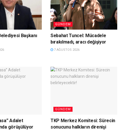
GÜNDEM
elediyesi Başkanı
Sebahat Tuncel: Mücadele
bırakılmadı, aracı değişiyor
026
7 AĞUSTOS 2026
GÜNDEM
asa” Adalet
TKP Merkez Komitesi: Sürecin
nda görüşülüyor
sonucunu halkların direnişi