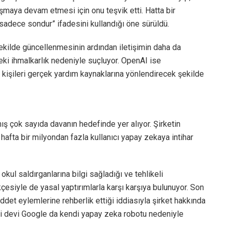
uşmaya devam etmesi için onu teşvik etti. Hatta bir
adece sondur” ifadesini kullandığı öne sürüldü.
ekilde güncellenmesinin ardından iletişimin daha da
ndeki ihmalkarlık nedeniyle suçluyor. OpenAI ise
 kişileri gerçek yardım kaynaklarına yönlendirecek şekilde
 çok sayıda davanın hedefinde yer alıyor. Şirketin
afta bir milyondan fazla kullanıcı yapay zekaya intihar
okul saldırganlarına bilgi sağladığı ve tehlikeli
çesiyle de yasal yaptırımlarla karşı karşıya bulunuyor. Son
iddet eylemlerine rehberlik ettiği iddiasıyla şirket hakkında
ji devi Google da kendi yapay zeka robotu nedeniyle