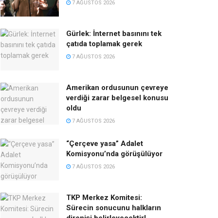
7 AĞUSTOS 2026
Gürlek: İnternet basınını tek
çatıda toplamak gerek
7 AĞUSTOS 2026
Amerikan ordusunun çevreye
verdiği zarar belgesel konusu
oldu
7 AĞUSTOS 2026
“Çerçeve yasa” Adalet
Komisyonu’nda görüşülüyor
7 AĞUSTOS 2026
TKP Merkez Komitesi:
Sürecin sonucunu halkların
direnişi belirleyecektir!