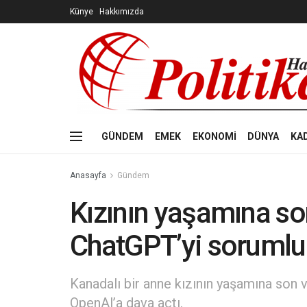
Künye
Hakkımızda
GÜNDEM
EMEK
EKONOMİ
DÜNYA
KA
Anasayfa
Gündem
Kızının yaşamına s
ChatGPT’yi sorumlu t
Kanadalı bir anne kızının yaşamına son
OpenAl’a dava açtı.