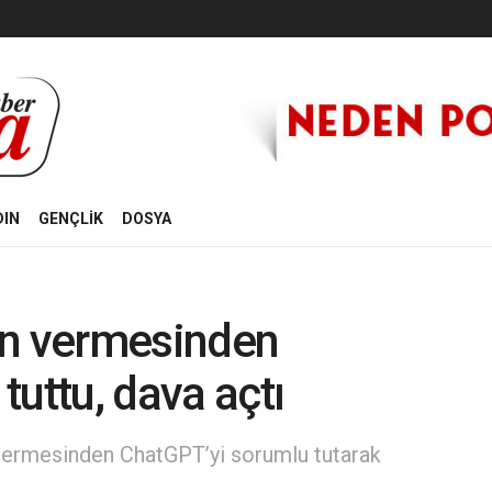
DIN
GENÇLİK
DOSYA
on vermesinden
uttu, dava açtı
 vermesinden ChatGPT’yi sorumlu tutarak