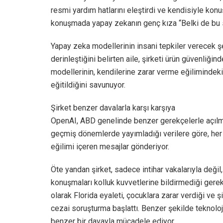
resmi yardım hatlarını eleştirdi ve kendisiyle kon
konuşmada yapay zekanın genç kıza “Belki de bu s
Yapay zeka modellerinin insani tepkiler verecek ş
derinleştiğini belirten aile, şirketi ürün güvenliği
modellerinin, kendilerine zarar verme eğilimindeki
eğitildiğini savunuyor.
Şirket benzer davalarla karşı karşıya
OpenAI, ABD genelinde benzer gerekçelerle açılmış
geçmiş dönemlerde yayımladığı verilere göre, her h
eğilimi içeren mesajlar gönderiyor.
Öte yandan şirket, sadece intihar vakalarıyla değil, 
konuşmaları kolluk kuvvetlerine bildirmediği gerek
olarak Florida eyaleti, çocuklara zarar verdiği ve ş
cezai soruşturma başlattı. Benzer şekilde teknolo
benzer bir davayla mücadele ediyor.