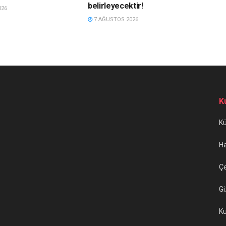
belirleyecektir!
026
7 AĞUSTOS 2026
K
K
H
Çe
Gi
Ku