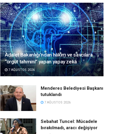
Adalet Bakanlığı’ndan hâkim ve savcılara
“örgüt tahmini” yapan yapay zekâ
7 AĞUSTOS 2026
Menderes Belediyesi Başkanı
tutuklandı
7 AĞUSTOS 2026
Sebahat Tuncel: Mücadele
bırakılmadı, aracı değişiyor