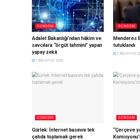
GÜNDEM
GÜNDEM
Adalet Bakanlığı’ndan hâkim ve
Menderes B
savcılara “örgüt tahmini” yapan
tutuklandı
yapay zekâ
7 AĞUSTOS 2
7 AĞUSTOS 2026
GÜNDEM
GÜNDEM
Gürlek: İnternet basınını tek
“Çerçeve y
çatıda toplamak gerek
Komisyonu’