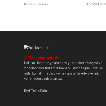
7 AĞUSTOS 2026
7 AĞUSTOS 2
© Tüm hakları saklıdır
Politika Haber'de yayımlanan yazı, haber, fotoğraf ve
videoların her türlü telif hakkı Mustafa Suphi Vakfı'na
aittir. İzin alınmadan, kaynak gösterilmeden ve link
verilmeden alıntılanamaz.
Bizi Takip Edin