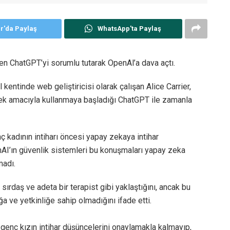
er'da Paylaş
WhatsApp'ta Paylaş
en ChatGPT’yi sorumlu tutarak OpenAl’a dava açtı.
kentinde web geliştiricisi olarak çalışan Alice Carrier,
mek amacıyla kullanmaya başladığı ChatGPT ile zamanla
 kadının intiharı öncesi yapay zekaya intihar
AI’ın güvenlik sistemleri bu konuşmaları yapay zeka
madı.
 sırdaş ve adeta bir terapist gibi yaklaştığını, ancak bu
ğa ve yetkinliğe sahip olmadığını ifade etti.
genç kızın intihar düşüncelerini onaylamakla kalmayıp,