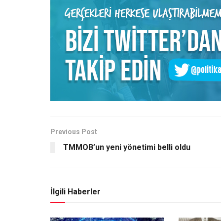
Previous Post
TMMOB’un yeni yönetimi belli oldu
İlgili Haberler