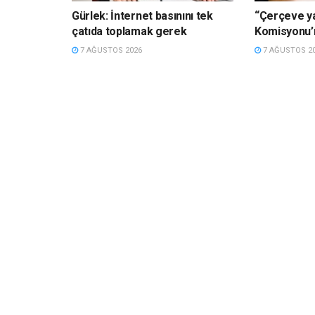
Gürlek: İnternet basınını tek
“Çerçeve y
çatıda toplamak gerek
Komisyonu’
7 AĞUSTOS 2026
7 AĞUSTOS 2