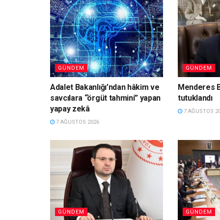
GÜNDEM
GÜNDEM
Adalet Bakanlığı’ndan hâkim ve
Menderes B
savcılara “örgüt tahmini” yapan
tutuklandı
yapay zekâ
7 AĞUSTOS 2
7 AĞUSTOS 2026
GÜNDEM
GÜNDEM