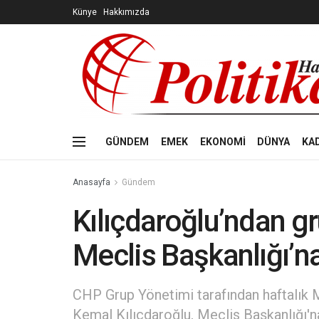
Künye
Hakkımızda
GÜNDEM
EMEK
EKONOMİ
DÜNYA
KA
Anasayfa
Gündem
Kılıçdaroğlu’ndan gr
Meclis Başkanlığı’n
CHP Grup Yönetimi tarafından haftalık M
Kemal Kılıçdaroğlu, Meclis Başkanlığı'n