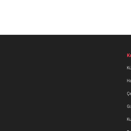
K
K
H
Çe
Gi
Ku