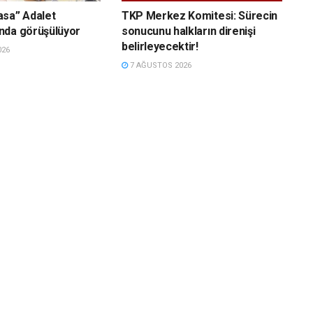
asa” Adalet
TKP Merkez Komitesi: Sürecin
nda görüşülüyor
sonucunu halkların direnişi
belirleyecektir!
026
7 AĞUSTOS 2026