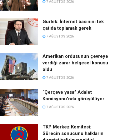
7 AĞUSTOS 2026
Gürlek: İnternet basınını tek
çatıda toplamak gerek
7 AĞUSTOS 2026
Amerikan ordusunun çevreye
verdiği zarar belgesel konusu
oldu
7 AĞUSTOS 2026
“Çerçeve yasa” Adalet
Komisyonu’nda görüşülüyor
7 AĞUSTOS 2026
TKP Merkez Komitesi:
Sürecin sonucunu halkların
direnişi belirleyecektir!