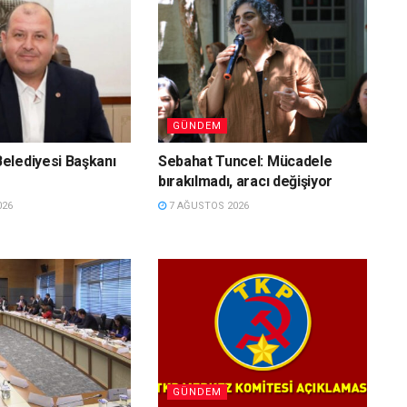
GÜNDEM
elediyesi Başkanı
Sebahat Tuncel: Mücadele
bırakılmadı, aracı değişiyor
026
7 AĞUSTOS 2026
GÜNDEM