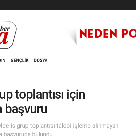
DIN
GENÇLİK
DOSYA
up toplantısı için
a başvuru
eclis grup toplantısı talebi işleme alınmayan
a başvuruda bulundu.