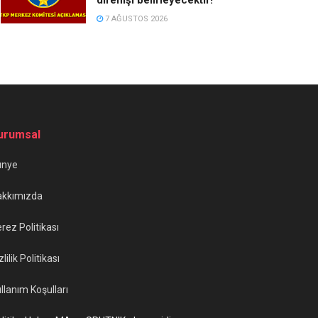
7 AĞUSTOS 2026
urumsal
ünye
akkımızda
rez Politikası
zlilik Politikası
llanım Koşulları