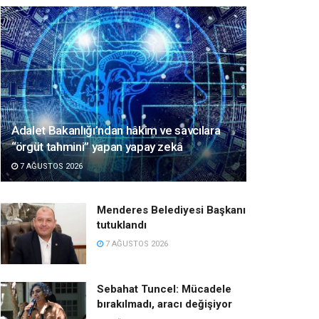
Adalet Bakanlığı’ndan hâkim ve savcılara
“örgüt tahmini” yapan yapay zekâ
7 AĞUSTOS 2026
Menderes Belediyesi Başkanı
tutuklandı
7 AĞUSTOS 2026
Sebahat Tuncel: Mücadele
bırakılmadı, aracı değişiyor