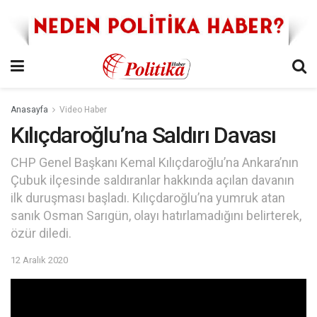
Anasayfa
Video Haber
Kılıçdaroğlu’na Saldırı Davası
CHP Genel Başkanı Kemal Kılıçdaroğlu’na Ankara’nın
Çubuk ilçesinde saldıranlar hakkında açılan davanın
ilk duruşması başladı. Kılıçdaroğlu’na yumruk atan
sanık Osman Sarıgün, olayı hatırlamadığını belirterek,
özür diledi.
12 Aralık 2020