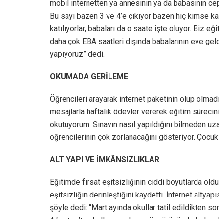
mobil internetten ya annesinin ya da babasının cep
Bu sayı bazen 3 ve 4’e çıkıyor bazen hiç kimse kat
katılıyorlar, babaları da o saate işte oluyor. Biz e
daha çok EBA saatleri dışında babalarının eve gel
yapıyoruz” dedi.
OKUMADA GERİLEME
Öğrencileri arayarak internet paketinin olup olmad
mesajlarla haftalık ödevler vererek eğitim sürecini
okutuyorum. Sınavın nasıl yapıldığını bilmeden uzak
öğrencilerinin çok zorlanacağını gösteriyor. Çocukl
ALT YAPI VE İMKÂNSIZLIKLAR
Eğitimde fırsat eşitsizliğinin ciddi boyutlarda ol
eşitsizliğin derinleştiğini kaydetti. İnternet altya
şöyle dedi: “Mart ayında okullar tatil edildikten so