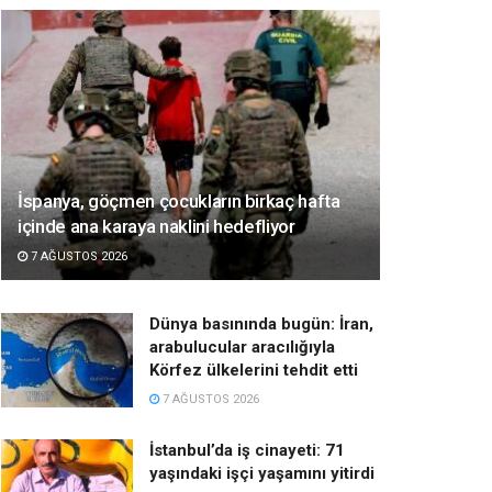
İspanya, göçmen çocukların birkaç hafta
içinde ana karaya naklini hedefliyor
7 AĞUSTOS 2026
Dünya basınında bugün: İran,
arabulucular aracılığıyla
Körfez ülkelerini tehdit etti
7 AĞUSTOS 2026
İstanbul’da iş cinayeti: 71
yaşındaki işçi yaşamını yitirdi