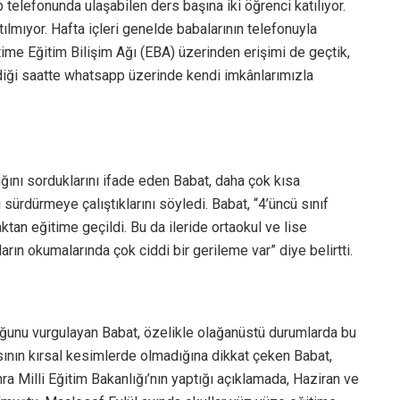
 telefonunda ulaşabilen ders başına iki öğrenci katılıyor.
ılmıyor. Hafta içleri genelde babalarının telefonuyla
ğitime Eğitim Bilişim Ağı (EBA) üzerinden erişimi de geçtik,
diği saatte whatsapp üzerinde kendi imkânlarımızla
ığını sorduklarını ifade eden Babat, daha çok kısa
 sürdürmeye çalıştıklarını söyledi. Babat, “4’üncü sınıf
tan eğitime geçildi. Bu da ileride ortaokul ve lise
arın okumalarında çok ciddi bir gerileme var” diye belirtti.
duğunu vurgulayan Babat, özelikle olağanüstü durumlarda bu
pısının kırsal kesimlerde olmadığına dikkat çeken Babat,
nra Milli Eğitim Bakanlığı’nın yaptığı açıklamada, Haziran ve