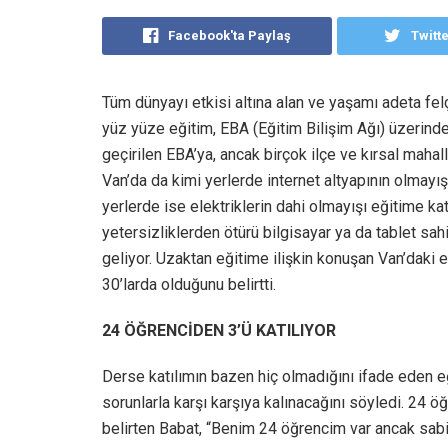
Facebook'ta Paylaş
Twitt
Tüm dünyayı etkisi altına alan ve yaşamı adeta fel
yüz yüze eğitim, EBA (Eğitim Bilişim Ağı) üzerin
geçirilen EBA’ya, ancak birçok ilçe ve kırsal mahal
Van’da da kimi yerlerde internet altyapının olmay
yerlerde ise elektriklerin dahi olmayışı eğitime kat
yetersizliklerden ötürü bilgisayar ya da tablet sah
geliyor. Uzaktan eğitime ilişkin konuşan Van’daki e
30’larda olduğunu belirtti.
24 ÖĞRENCİDEN 3’Ü KATILIYOR
Derse katılımın bazen hiç olmadığını ifade eden e
sorunlarla karşı karşıya kalınacağını söyledi. 24 
belirten Babat, “Benim 24 öğrencim var ancak sabit