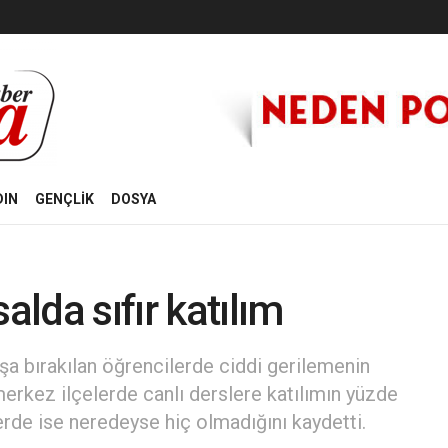
DIN
GENÇLİK
DOSYA
alda sıfır katılım
a bırakılan öğrencilerde ciddi gerilemenin
merkez ilçelerde canlı derslere katılımın yüzde
erde ise neredeyse hiç olmadığını kaydetti.