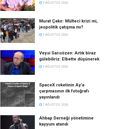
7 AĞUSTOS 2026
Murat Çakır: Mülteci krizi mi,
jeopolitik çatışma mı?
7 AĞUSTOS 2026
Veysi Sarısözen: Artık biraz
gülebiliriz: Elbette düşünerek
7 AĞUSTOS 2026
SpaceX roketinin Ay’a
çarpmasının ilk fotoğrafı
yayınlandı
7 AĞUSTOS 2026
Ahbap Derneği yönetimine
kayyum atandı