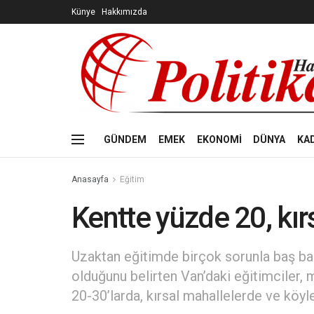
Künye
Hakkımızda
GÜNDEM
EMEK
EKONOMİ
DÜNYA
KA
Anasayfa
Eğitim
Kentte yüzde 20, kırs
Uzaktan eğitimde birçok sorunla baş baş
olduğunu belirten Van’daki eğitimciler, 
20-30’larda, kırsal mahallelerde ve köyl