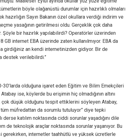
lmuştu. Maalesef Eylül ayında okullar yüz yüze eğitime
kümetlerin böyle olağanüstü durumlar için hazırlıklı olmaları
ek hazırlığın Sayın Bakanın özel okullara verdiği indirim ve
 geçme yasağının getirilmesi oldu. Gerçeklik çok daha
r. Şöyle bir hazırlık yapılabilirdi? Operatörler üzerinden
en 8 GB internet EBA üzerinde zaten kullanılmıyor. EBA da
 girdiğiniz an kendi internetinizden gidiyor. Bir de
a destek verilebilirdi.”
0-30’larda olduğuna işaret eden Eğitim ve Bilim Emekçileri
tabay ise, köylerde bu erişimin hiç olmadığının altını
n çok düşük olduğunu tespit ettiklerini söyleyen Atabay,
i tüm müfredattan da sorumlu tutuluyor” diye tepki
 derse katılım noktasında ciddi sorunlar yaşadığını dile
m de teknolojik araçlar noktasında sorunlar yaşanıyor. Bu
 gerekirken, internetler taahhütlü ve yüksek ücretlerle