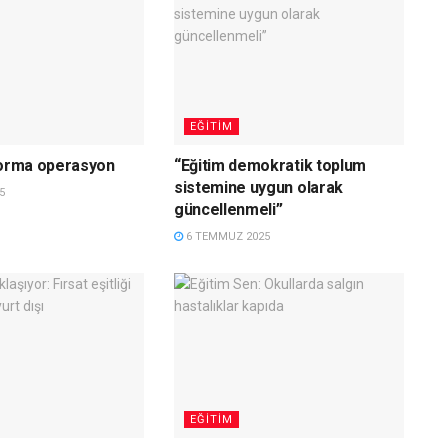
EĞITIM
forma operasyon
“Eğitim demokratik toplum
sistemine uygun olarak
5
güncellenmeli”
6 TEMMUZ 2025
EĞITIM