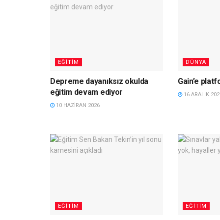
EĞITIM
DÜNYA
Depreme dayanıksız okulda
Gain’e plat
eğitim devam ediyor
16 ARALIK 202
10 HAZIRAN 2026
EĞITIM
EĞITIM