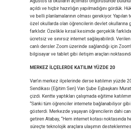
Ağustos’ta okulların açılması öngörüsünde bulunu
açıldı ve hiçbir hazırlığın yapılmadığını gördük. Hü
ve belli planlamalarının olması gerekiyor. Yapılan t
özel okullarda olan öğrencilerin devlet okullarına
farklıdır. Özelikle kırsal kesimde gerçeklik farklıdı
ücretsiz ve sınırsız internet sağlayabilirdi. Veril
canlı dersler Zoom üzerinde sağlandığı için Zoom’a
bilgisayar ve tablet gibi iletişim araçları noktasınd
MERKEZ İLÇELERDE KATILIM YÜZDE 20
Van’ın merkez ilçelerinde derse katılımın yüzde 2
Sendikası (Eğitim Sen) Van Şube Eşbaşkanı Murat A
çizdi. Kentte yaptıkları çalışmada eğitime katılımı
“Sanki tüm öğrenciler internete bağlanabiliyor gib
gösterdi. Merkezde yaşayan öğrencilerin dahi canlı
getiren Atabay, “Hem internet kotası noktasında he
süreçte teknolojik araçlara ulaşımın desteklenmesi