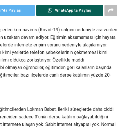
er'da Paylaş
WhatsApp'ta Paylaş
ç eden koronavirüs (Kovid-19) salgını nedeniyle ara verilen
den uzaktan devam ediyor. Eğitimin aksamaması için hayata
lelerde internete erişim sorunu nedeniyle ulaşılamıyor.
ışı kimi yerlerde telefon şebekelerinin çekmemesi kimi
ılımı oldukça zorlaştırıyor. Özellikle maddi
ibi olmayan öğrenciler, eğitimden geri kalanların başında
ğitimciler, bazı ilçelerde canlı derse katılımın yüzde 20-
ğitimcilerden Lokman Babat, ileriki süreçlerde daha ciddi
öğrenciden sadece 3’ünün derse katılım sağlayabildiğini
 internete ulaşan yok. Sabit internet altyapısı yok. Normal