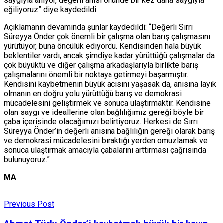
saygıyla anıyor, değerli anısı önünde bir kez daha saygıyla
eğiliyoruz” diye kaydedildi.
Açıklamanın devamında şunlar kaydedildi: “Değerli Sırrı
Süreyya Önder çok önemli bir çalışma olan barış çalışmasını
yürütüyor, buna öncülük ediyordu. Kendisinden hala büyük
beklentiler vardı, ancak şimdiye kadar yürüttüğü çalışmalar da
çok büyüktü ve diğer çalışma arkadaşlarıyla birlikte barış
çalışmalarını önemli bir noktaya getirmeyi başarmıştır.
Kendisini kaybetmenin büyük acısını yaşasak da, anısına layık
olmanın en doğru yolu yürüttüğü barış ve demokrasi
mücadelesini geliştirmek ve sonuca ulaştırmaktır. Kendisine
olan saygı ve ideallerine olan bağlılığımız gereği böyle bir
çaba içerisinde olacağımızı belirtiyoruz. Herkesi de Sırrı
Süreyya Önder’in değerli anısına bağlılığın gereği olarak barış
ve demokrasi mücadelesini bıraktığı yerden omuzlamak ve
sonuca ulaştırmak amacıyla çabalarını arttırması çağrısında
bulunuyoruz.”
MA
Previous Post