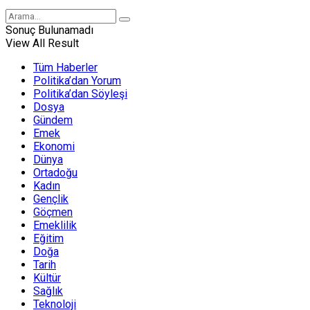
Sonuç Bulunamadı
View All Result
Tüm Haberler
Politika’dan Yorum
Politika’dan Söyleşi
Dosya
Gündem
Emek
Ekonomi
Dünya
Ortadoğu
Kadın
Gençlik
Göçmen
Emeklilik
Eğitim
Doğa
Tarih
Kültür
Sağlık
Teknoloji