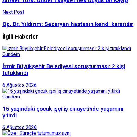
Ahmet Türk: Önder’i kaybetmek büyük bir kayıp
Next Post
Op. Dr. Yıldırım: Sezaryen hastanın kendi kararıdır
İlgili Haberler
Gündem
İzmir Büyükşehir Belediyesi soruşturması: 2 kişi
tutuklandı
6 Ağustos 2026
Gündem
15 yaşındaki çocuk işçi iş cinayetinde yaşamını
yitirdi
6 Ağustos 2026