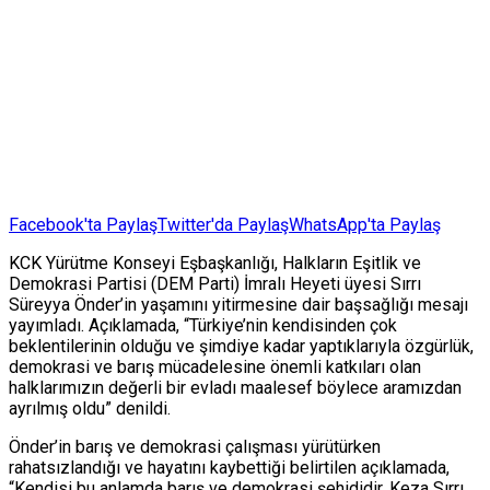
Facebook'ta Paylaş
Twitter'da Paylaş
WhatsApp'ta Paylaş
KCK Yürütme Konseyi Eşbaşkanlığı, Halkların Eşitlik ve
Demokrasi Partisi (DEM Parti) İmralı Heyeti üyesi Sırrı
Süreyya Önder’in yaşamını yitirmesine dair başsağlığı mesajı
yayımladı. Açıklamada, “Türkiye’nin kendisinden çok
beklentilerinin olduğu ve şimdiye kadar yaptıklarıyla özgürlük,
demokrasi ve barış mücadelesine önemli katkıları olan
halklarımızın değerli bir evladı maalesef böylece aramızdan
ayrılmış oldu” denildi.
Önder’in barış ve demokrasi çalışması yürütürken
rahatsızlandığı ve hayatını kaybettiği belirtilen açıklamada,
“Kendisi bu anlamda barış ve demokrasi şehididir. Keza Sırrı