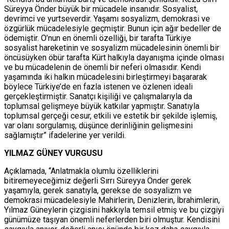
Süreyya Önder büyük bir mücadele insanıdır. Sosyalist,
devrimci ve yurtseverdir. Yaşamı sosyalizm, demokrasi ve
özgürlük mücadelesiyle geçmiştir. Bunun için ağır bedeller de
ödemiştir. O’nun en önemli özelliği, bir tarafta Türkiye
sosyalist hareketinin ve sosyalizm mücadelesinin önemli bir
öncüsüyken öbür tarafta Kürt halkıyla dayanışma içinde olması
ve bu mücadelenin de önemli bir neferi olmasıdır. Kendi
yaşamında iki halkın mücadelesini birleştirmeyi başararak
böylece Türkiye’de en fazla istenen ve özlenen ideali
gerçekleştirmiştir. Sanatçı kişiliği ve çalışmalarıyla da
toplumsal gelişmeye büyük katkılar yapmıştır. Sanatıyla
toplumsal gerçeği cesur, etkili ve estetik bir şekilde işlemiş,
var olanı sorgulamış, düşünce derinliğinin gelişmesini
sağlamıştır” ifadelerine yer verildi.
YILMAZ GÜNEY VURGUSU
Açıklamada, “Anlatmakla olumlu özelliklerini
bitiremeyeceğimiz değerli Sırrı Süreyya Önder gerek
yaşamıyla, gerek sanatıyla, gerekse de sosyalizm ve
demokrasi mücadelesiyle Mahirlerin, Denizlerin, İbrahimlerin,
Yılmaz Güneylerin çizgisini hakkıyla temsil etmiş ve bu çizgiyi
günümüze taşıyan önemli neferlerden biri olmuştur. Kendisini