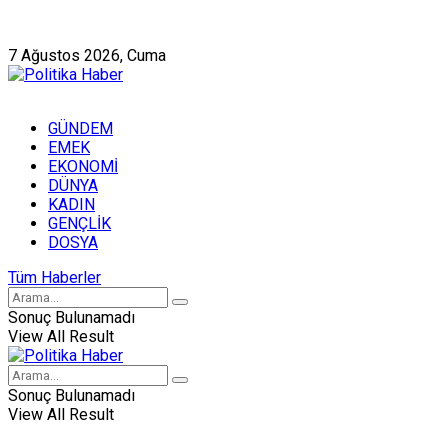
Künye
Hakkımızda
7 Ağustos 2026, Cuma
GÜNDEM
EMEK
EKONOMİ
DÜNYA
KADIN
GENÇLİK
DOSYA
Tüm Haberler
Sonuç Bulunamadı
View All Result
Sonuç Bulunamadı
View All Result