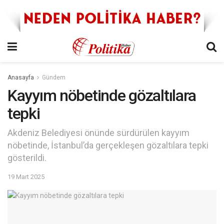
Anasayfa
Gündem
Kayyım nöbetinde gözaltılara
tepki
Akdeniz Belediyesi önünde sürdürülen kayyım
nöbetinde, İstanbul’da gerçekleşen gözaltılara tepki
gösterildi.
19 Mart 2025