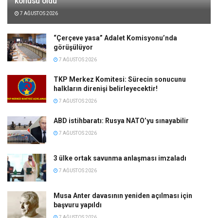
konusu oldu
7 AĞUSTOS 2026
“Çerçeve yasa” Adalet Komisyonu’nda
görüşülüyor
7 AĞUSTOS 2026
TKP Merkez Komitesi: Sürecin sonucunu
halkların direnişi belirleyecektir!
7 AĞUSTOS 2026
ABD istihbaratı: Rusya NATO’yu sınayabilir
7 AĞUSTOS 2026
3 ülke ortak savunma anlaşması imzaladı
7 AĞUSTOS 2026
Musa Anter davasının yeniden açılması için
başvuru yapıldı
7 AĞUSTOS 2026