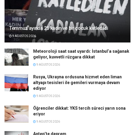
Temmuz ayında 25 kadın ve bir çocuk katledildi
9 AĞUSTOS 2026
Meteoroloji saat saat uyardı: İstanbul’a sağanak
geliyor, kuvvetli rüzgara dikkat
9 AĞUSTOS 2026
Rusya, Ukrayna ordusuna hizmet eden liman
altyapı tesisleri ile gemileri vurmaya devam
ediyor
9 AĞUSTOS 2026
Öğrenciler dikkat: YKS tercih süreci yarın sona
eriyor
9 AĞUSTOS 2026
Antep’te deprem