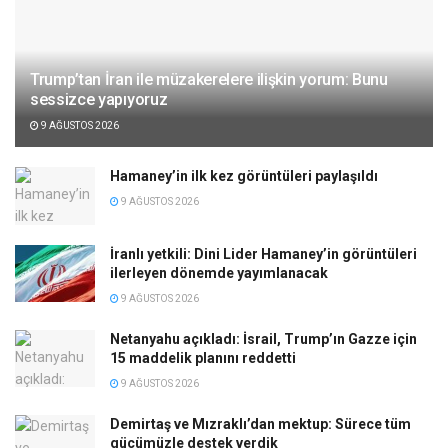
Trump’tan İran ile müzakerelere ilişkin yorum: Bunu
sessizce yapıyoruz
9 AĞUSTOS 2026
Hamaney’in ilk kez görüntüleri paylaşıldı
9 AĞUSTOS 2026
İranlı yetkili: Dini Lider Hamaney’in görüntüleri
ilerleyen dönemde yayımlanacak
9 AĞUSTOS 2026
Netanyahu açıkladı: İsrail, Trump’ın Gazze için
15 maddelik planını reddetti
9 AĞUSTOS 2026
Demirtaş ve Mızraklı’dan mektup: Sürece tüm
gücümüzle destek verdik