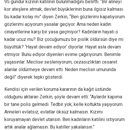
95 gündür kızının katilinin bulunmadığını belirtti. “Bir anneyi
kor ateşlere atmak, devlet büyüklerinin buna ilgisiz kalması
bu kadar kolay mı” diyen Zerkin, “Ben gözlerimi kapatıyorum
gözlerimi açıyorum yasalar geçiyor. Ama neden kadın
cinayetlerine karşı bir yasa geçmiyor? Kadınların hayatı o
kadar ucuz mu? Biz çocuğumuzu bir pislik öldürsün diye mi
büyüttük? ‘Hayat devam ediyor’ diyorlar. Hayat asla devam
etmiyor. Bunu ediyor diyenleri evime çağırıyorum. Benimle
yaşasınlar. Meclise sesleniyorum; cezasızlıktan cesaret
alanlar öldürmeye devam etti. Neden meclisn umurunda
değil” diyerek tepki gösterdi.
Kendisi için verilen koruma kararının da kağıt üstünde
olduğunu aktaran Zerkin, şöyle devam etti: “Aylardır kapıma
bir tane polis gelmedi. Tedbir yok, kelle koltukta yaşıyorum.
Anneleri evlatsız, evlatlar öksüz kalmasın. Kızımı
koruyamayan devlet utansın. Ben kadınların katilini istiyorum
artık analar ağlamasın. Bu katiller yakalansın.”