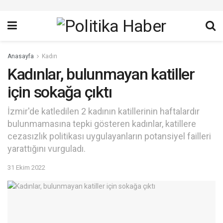
Anasayfa
Kadın
Kadınlar, bulunmayan katiller
için sokağa çıktı
İzmir'de katledilen 2 kadının katillerinin haftalardır
bulunmamasına tepki gösteren kadınlar, katillere
cezasızlık politikası uygulayanların potansiyel failleri
yarattığını vurguladı.
31 Ekim 2022