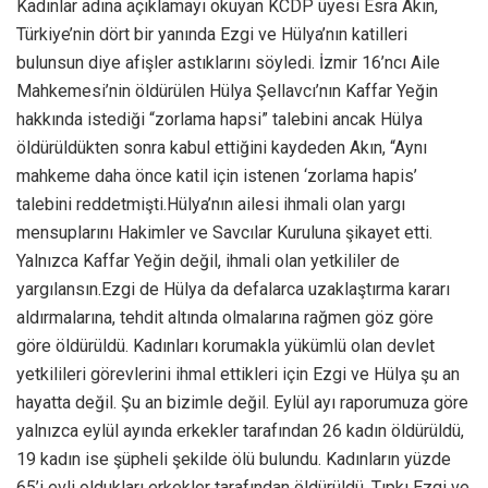
Kadınlar adına açıklamayı okuyan KCDP üyesi Esra Akın,
Türkiye’nin dört bir yanında Ezgi ve Hülya’nın katilleri
bulunsun diye afişler astıklarını söyledi. İzmir 16’ncı Aile
Mahkemesi’nin öldürülen Hülya Şellavcı’nın Kaffar Yeğin
hakkında istediği “zorlama hapsi” talebini ancak Hülya
öldürüldükten sonra kabul ettiğini kaydeden Akın, “Aynı
mahkeme daha önce katil için istenen ‘zorlama hapis’
talebini reddetmişti.Hülya’nın ailesi ihmali olan yargı
mensuplarını Hakimler ve Savcılar Kuruluna şikayet etti.
Yalnızca Kaffar Yeğin değil, ihmali olan yetkililer de
yargılansın.Ezgi de Hülya da defalarca uzaklaştırma kararı
aldırmalarına, tehdit altında olmalarına rağmen göz göre
göre öldürüldü. Kadınları korumakla yükümlü olan devlet
yetkilileri görevlerini ihmal ettikleri için Ezgi ve Hülya şu an
hayatta değil. Şu an bizimle değil. Eylül ayı raporumuza göre
yalnızca eylül ayında erkekler tarafından 26 kadın öldürüldü,
19 kadın ise şüpheli şekilde ölü bulundu. Kadınların yüzde
65’i evli oldukları erkekler tarafından öldürüldü. Tıpkı Ezgi ve