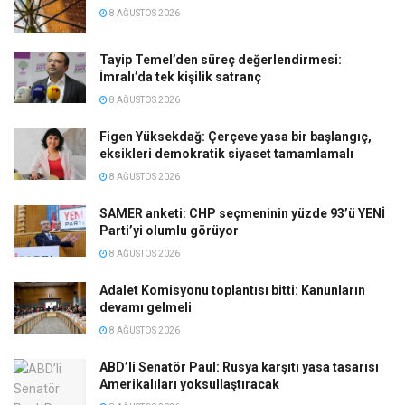
8 AĞUSTOS 2026
Tayip Temel’den süreç değerlendirmesi:
İmralı’da tek kişilik satranç
8 AĞUSTOS 2026
Figen Yüksekdağ: Çerçeve yasa bir başlangıç,
eksikleri demokratik siyaset tamamlamalı
8 AĞUSTOS 2026
SAMER anketi: CHP seçmeninin yüzde 93’ü YENİ
Parti’yi olumlu görüyor
8 AĞUSTOS 2026
Adalet Komisyonu toplantısı bitti: Kanunların
devamı gelmeli
8 AĞUSTOS 2026
ABD’li Senatör Paul: Rusya karşıtı yasa tasarısı
Amerikalıları yoksullaştıracak