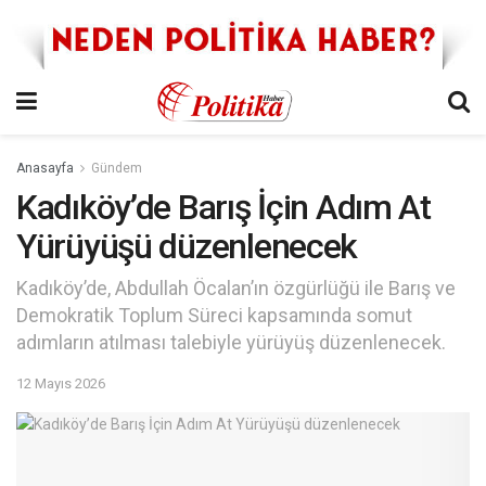
Anasayfa
Gündem
Kadıköy’de Barış İçin Adım At
Yürüyüşü düzenlenecek
Kadıköy’de, Abdullah Öcalan’ın özgürlüğü ile Barış ve
Demokratik Toplum Süreci kapsamında somut
adımların atılması talebiyle yürüyüş düzenlenecek.
12 Mayıs 2026