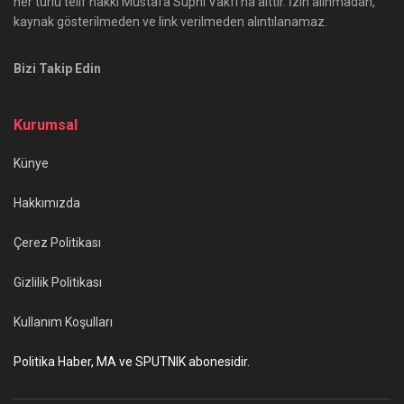
her türlü telif hakkı Mustafa Suphi Vakfı'na aittir. İzin alınmadan,
kaynak gösterilmeden ve link verilmeden alıntılanamaz.
Bizi Takip Edin
Kurumsal
Künye
Hakkımızda
Çerez Politikası
Gizlilik Politikası
Kullanım Koşulları
Politika Haber, MA ve SPUTNIK abonesidir.