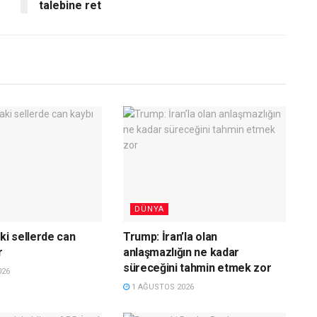
talebine ret
DÜNYA
ki sellerde can
Trump: İran’la olan
r
anlaşmazlığın ne kadar
süreceğini tahmin etmek zor
026
1 AĞUSTOS 2026