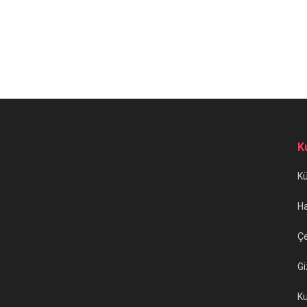
K
K
H
Çe
Gi
Ku