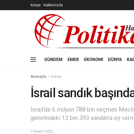
Künye
Hakkımızda
GÜNDEM
EMEK
EKONOMİ
DÜNYA
KA
Anasayfa
Dünya
İsrail sandık başınd
İsrail'de 6 milyon 788 bin seçmen Meclis
genelindeki 12 bin 393 sandıkta oy verm
1 Kasım 2022