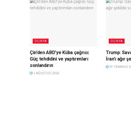
DÜNYA
DÜNYA
Çin’den ABD’ye Küba çağrısı:
Trump: Savaş
Güç tehdidini ve yaptırımları
İran’ı ağır 
sonlandırın
31 TEMMUZ 2
1 AĞUSTOS 2026