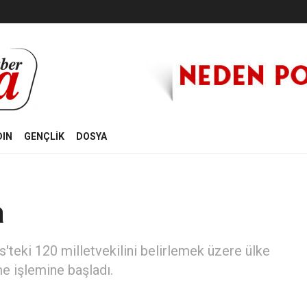
DIN
GENÇLİK
DOSYA
a
'teki 120 milletvekilini belirlemek üzere ülke
e işlemine başladı.