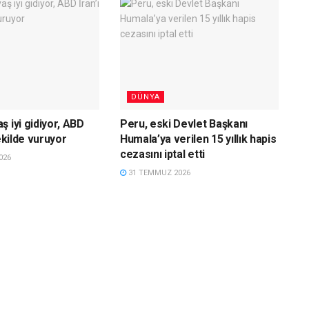
DÜNYA
 iyi gidiyor, ABD
Peru, eski Devlet Başkanı
şekilde vuruyor
Humala’ya verilen 15 yıllık hapis
cezasını iptal etti
026
31 TEMMUZ 2026