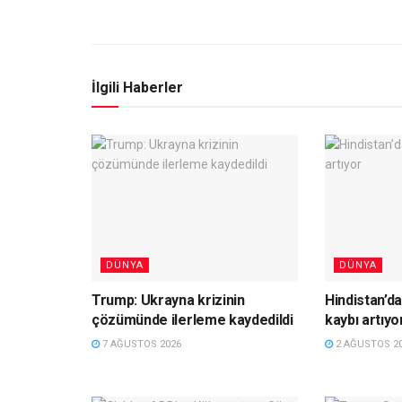
İlgili Haberler
DÜNYA
DÜNYA
Trump: Ukrayna krizinin
Hindistan’da
çözümünde ilerleme kaydedildi
kaybı artıyo
7 AĞUSTOS 2026
2 AĞUSTOS 2