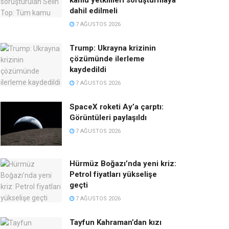
kamu yetkilileri soruşturmaya
dahil edilmeli
7 AĞUSTOS 2026
Trump: Ukrayna krizinin
çözümünde ilerleme
kaydedildi
7 AĞUSTOS 2026
SpaceX roketi Ay’a çarptı:
Görüntüleri paylaşıldı
7 AĞUSTOS 2026
Hürmüz Boğazı’nda yeni kriz:
Petrol fiyatları yükselişe
geçti
7 AĞUSTOS 2026
Tayfun Kahraman’dan kızı