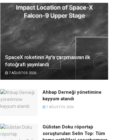
SpaceX roketinin Ay’a çarpmasının ilk
fotoğrafı yayınlandı
7 AĞUSTOS 2026
Ahbap Derneği yönetimine
kayyum atandı
7 AĞUSTOS 2026
Gülistan Doku röportajı
soruşturulan Selin Top: Tüm