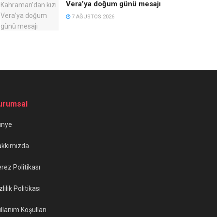
Vera’ya doğum günü mesajı
7 AĞUSTOS 2026
urumsal
ünye
akkımızda
rez Politikası
zlilik Politikası
llanım Koşulları