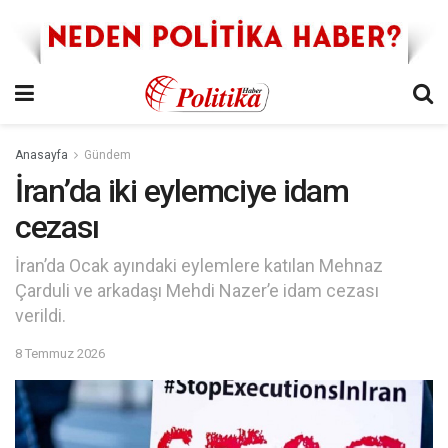
Anasayfa
Gündem
İran’da iki eylemciye idam
cezası
İran’da Ocak ayındaki eylemlere katılan Mehnaz
Çarduli ve arkadaşı Mehdi Nazer’e idam cezası
verildi.
8 Temmuz 2026