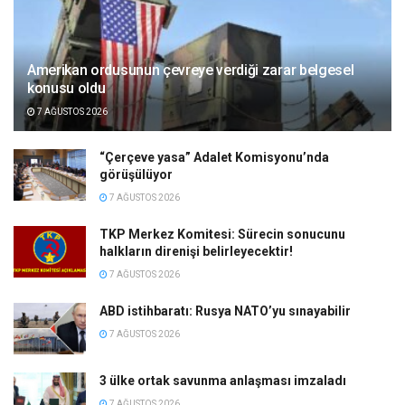
Amerikan ordusunun çevreye verdiği zarar belgesel
konusu oldu
7 AĞUSTOS 2026
“Çerçeve yasa” Adalet Komisyonu’nda
görüşülüyor
7 AĞUSTOS 2026
TKP Merkez Komitesi: Sürecin sonucunu
halkların direnişi belirleyecektir!
7 AĞUSTOS 2026
ABD istihbaratı: Rusya NATO’yu sınayabilir
7 AĞUSTOS 2026
3 ülke ortak savunma anlaşması imzaladı
7 AĞUSTOS 2026