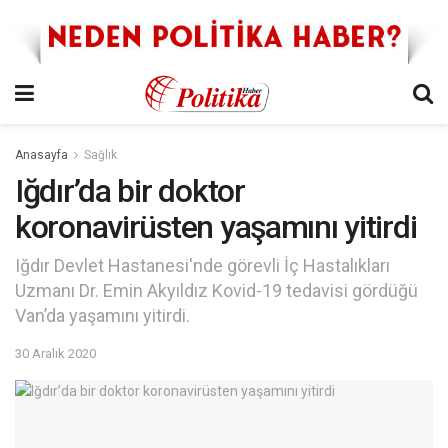
Anasayfa
Sağlık
Iğdır’da bir doktor
koronavirüsten yaşamını yitirdi
Iğdır Devlet Hastanesi'nde görevli İç Hastalıkları
Uzmanı Dr. Emin Akyıldız Kovid-19 tedavisi gördüğü
Van’da yaşamını yitirdi.
30 Aralık 2020