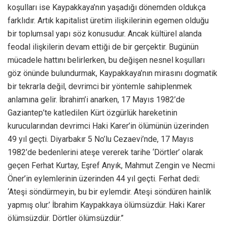
koşulları ise Kaypakkaya’nın yaşadığı dönemden oldukça
farklıdır. Artık kapitalist üretim ilişkilerinin egemen olduğu
bir toplumsal yapı söz konusudur. Ancak kültürel alanda
feodal ilişkilerin devam ettiği de bir gerçektir. Bugünün
mücadele hattını belirlerken, bu değişen nesnel koşulları
göz önünde bulundurmak, Kaypakkaya’nın mirasını dogmatik
bir tekrarla değil, devrimci bir yöntemle sahiplenmek
anlamına gelir. İbrahim’i anarken, 17 Mayıs 1982’de
Gaziantep’te katledilen Kürt özgürlük hareketinin
kurucularından devrimci Haki Karer’in ölümünün üzerinden
49 yıl geçti. Diyarbakır 5 No’lu Cezaevi’nde, 17 Mayıs
1982’de bedenlerini ateşe vererek tarihe ‘Dörtler’ olarak
geçen Ferhat Kurtay, Eşref Anyık, Mahmut Zengin ve Necmi
Öner’in eylemlerinin üzerinden 44 yıl geçti. Ferhat dedi:
‘Ateşi söndürmeyin, bu bir eylemdir. Ateşi söndüren hainlik
yapmış olur.’ İbrahim Kaypakkaya ölümsüzdür. Haki Karer
ölümsüzdür. Dörtler ölümsüzdür.”