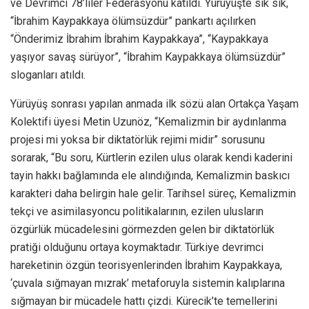
ve Devrimci 78’liler Federasyonu katıldı. Yürüyüşte sık sık,
“İbrahim Kaypakkaya ölümsüzdür” pankartı açılırken
“Önderimiz İbrahim İbrahim Kaypakkaya”, “Kaypakkaya
yaşıyor savaş sürüyor”, “İbrahim Kaypakkaya ölümsüzdür”
sloganları atıldı.
Yürüyüş sonrası yapılan anmada ilk sözü alan Ortakça Yaşam
Kolektifi üyesi Metin Uzunöz, “Kemalizmin bir aydınlanma
projesi mi yoksa bir diktatörlük rejimi midir” sorusunu
sorarak, “Bu soru, Kürtlerin ezilen ulus olarak kendi kaderini
tayin hakkı bağlamında ele alındığında, Kemalizmin baskıcı
karakteri daha belirgin hale gelir. Tarihsel süreç, Kemalizmin
tekçi ve asimilasyoncu politikalarının, ezilen ulusların
özgürlük mücadelesini görmezden gelen bir diktatörlük
pratiği olduğunu ortaya koymaktadır. Türkiye devrimci
hareketinin özgün teorisyenlerinden İbrahim Kaypakkaya,
‘çuvala sığmayan mızrak’ metaforuyla sistemin kalıplarına
sığmayan bir mücadele hattı çizdi. Kürecik’te temellerini