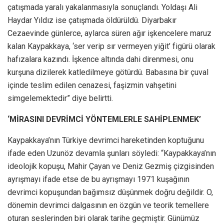
çatışmada yaralı yakalanmasıyla sonuçlandı. Yoldaşı Ali
Haydar Yıldız ise çatışmada öldürüldü. Diyarbakır
Cezaevinde günlerce, aylarca süren ağır işkencelere maruz
kalan Kaypakkaya, ‘ser verip sır vermeyen yiğit’ figürü olarak
hafızalara kazındı. İşkence altında dahi direnmesi, onu
kurşuna dizilerek katledilmeye götürdü. Babasına bir çuval
içinde teslim edilen cenazesi, faşizmin vahşetini
simgelemektedir” diye belirtti.
‘MİRASINI DEVRİMCİ YÖNTEMLERLE SAHİPLENMEK’
Kaypakkaya’nın Türkiye devrimci hareketinden koptuğunu
ifade eden Uzunöz devamla şunları söyledi: “Kaypakkaya’nın
ideolojik kopuşu, Mahir Çayan ve Deniz Gezmiş çizgisinden
ayrışmayı ifade etse de bu ayrışmayı 1971 kuşağının
devrimci kopuşundan bağımsız düşünmek doğru değildir. O,
dönemin devrimci dalgasının en özgün ve teorik temellere
oturan seslerinden biri olarak tarihe geçmiştir. Günümüz