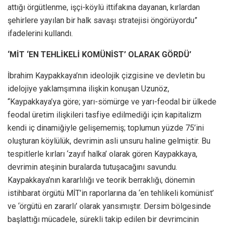
attığı örgütlenme, işçi-köylü ittifakına dayanan, kırlardan
şehirlere yayılan bir halk savaşı stratejisi öngörüyordu”
ifadelerini kullandı.
‘MİT ‘EN TEHLİKELİ KOMÜNİST’ OLARAK GÖRDÜ’
İbrahim Kaypakkaya’nın ideolojik çizgisine ve devletin bu
idelojiye yaklamşımına ilişkin konuşan Uzunöz,
“Kaypakkaya’ya göre; yarı-sömürge ve yarı-feodal bir ülkede
feodal üretim ilişkileri tasfiye edilmediği için kapitalizm
kendi iç dinamiğiyle gelişememiş; toplumun yüzde 75’ini
oluşturan köylülük, devrimin asli unsuru haline gelmiştir. Bu
tespitlerle kırları ‘zayıf halka’ olarak gören Kaypakkaya,
devrimin ateşinin buralarda tutuşacağını savundu.
Kaypakkaya’nın kararlılığı ve teorik berraklığı, dönemin
istihbarat örgütü MİT’in raporlarına da ‘en tehlikeli komünist’
ve ‘örgütü en zararlı’ olarak yansımıştır. Dersim bölgesinde
başlattığı mücadele, sürekli takip edilen bir devrimcinin