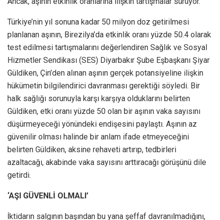
Ancak, aşının etkinlik oranlarına ilişkin tartışmalar sürüyor.
Türkiye’nin yıl sonuna kadar 50 milyon doz getirilmesi
planlanan aşının, Birezilya’da etkinlik oranı yüzde 50.4 olarak
test edilmesi tartışmalarını değerlendiren Sağlık ve Sosyal
Hizmetler Sendikası (SES) Diyarbakır Şube Eşbaşkanı Şiyar
Güldiken, Çin’den alınan aşının gerçek potansiyeline ilişkin
hükümetin bilgilendirici davranması gerektiği söyledi. Bir
halk sağlığı sorunuyla karşı karşıya olduklarını belirten
Güldiken, etki oranı yüzde 50 olan bir aşının vaka sayısını
düşürmeyeceği yönündeki endişesini paylaştı. Aşının az
güvenilir olması halinde bir anlam ifade etmeyeceğini
belirten Güldiken, aksine rehaveti artırıp, tedbirleri
azaltacağı, akabinde vaka sayısını arttıracağı görüşünü dile
getirdi.
‘AŞI GÜVENLİ OLMALI’
İktidarın salgının başından bu yana şeffaf davranılmadığını,