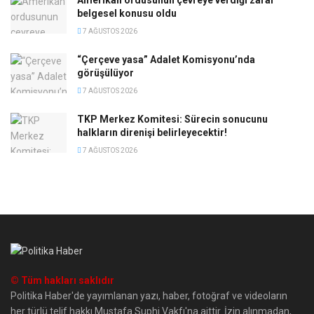
belgesel konusu oldu
7 AĞUSTOS 2026
“Çerçeve yasa” Adalet Komisyonu’nda
görüşülüyor
7 AĞUSTOS 2026
TKP Merkez Komitesi: Sürecin sonucunu
halkların direnişi belirleyecektir!
7 AĞUSTOS 2026
© Tüm hakları saklıdır
Politika Haber'de yayımlanan yazı, haber, fotoğraf ve videoların
her türlü telif hakkı Mustafa Suphi Vakfı'na aittir. İzin alınmadan,