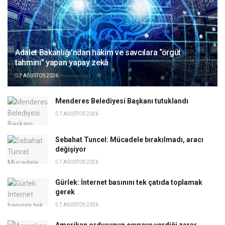
Adalet Bakanlığı’ndan hâkim ve savcılara “örgüt
tahmini” yapan yapay zekâ
7 AĞUSTOS 2026
Menderes Belediyesi Başkanı tutuklandı
7 AĞUSTOS 2026
Sebahat Tuncel: Mücadele bırakılmadı, aracı
değişiyor
7 AĞUSTOS 2026
Gürlek: İnternet basınını tek çatıda toplamak
gerek
7 AĞUSTOS 2026
Amerikan ordusunun çevreye verdiği zarar