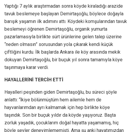
Yaptığı 7 aylık araştırmadan sonra köyde kiraladığı arazide
tavuk beslemeye başlayan Demirtaşoğlu, böylece doğayla
barışık yaşamın ilk adımını attı. Köydeki komşularından tavuk
beslemeyi öğrenen Demirtaşoğlu, organik yumurta
pazarlamasıyla birlikte sürt ürünlerine gelen talep üzerine
“neden olmasın” sorusundan yola çıkarak kendi küçük
çiftliğini kurdu. İlk başlarda Ankara ile köy arasında mekik
dokuyan Demirtaşoğlu, bir buçuk yıl sonra tamamıyla köye
taşınmaya karar verdi.
HAYALLERİNİ TERCİH ETTİ
Hayalleri peşinden giden Demirtaşoğlu, bu süreci şöyle
anlattı: “İkiye bölünmüştüm hem ailemle hem de
hayvanlarımdan ayrı kalmamak için hep birlikte köye
taşındık. Son bir buçuk yıldır da köyde yaşıyoruz. Başta
zorluk yaşadık, çocuklarım doğal hayatta yaşamamış, hiç
böyle şeyler deneyimlememişti. Ama şu anki hayatımızdan