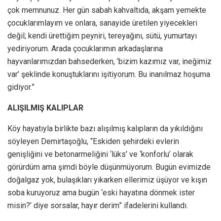
çok memnunuz. Her gün sabah kahvaltıda, akşam yemekte
çocuklarımlayım ve onlara, sanayide üretilen yiyecekleri
değil; kendi ürettiğim peyniri, tereyağını, sütü, yumurtayı
yediriyorum. Arada çocuklarımın arkadaşlarına
hayvanlarımızdan bahsederken, ‘bizim kazımız var, ineğimiz
var’ şeklinde konuştuklarını işitiyorum. Bu inanılmaz hoşuma
gidiyor.”
ALIŞILMIŞ KALIPLAR
Köy hayatıyla birlikte bazı alışılmış kalıpların da yıkıldığını
söyleyen Demirtaşoğlu, “Eskiden şehirdeki evlerin
genişliğini ve betonarmeliğini ‘lüks’ ve ‘konforlu’ olarak
görürdüm ama şimdi böyle düşünmüyorum. Bugün evimizde
doğalgaz yok, bulaşıkları yıkarken ellerimiz üşüyor ve kışın
soba kuruyoruz ama bugün ‘eski hayatına dönmek ister
misin?’ diye sorsalar, hayır derim” ifadelerini kullandı.