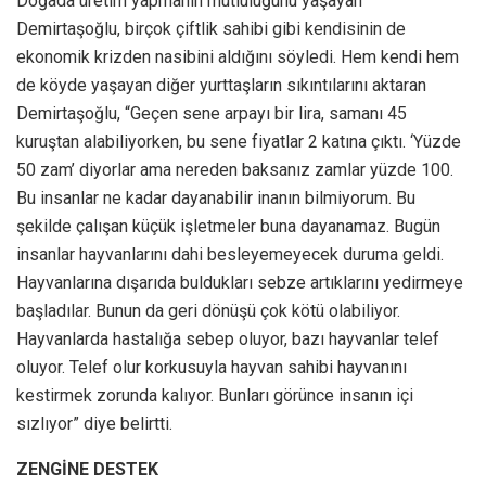
Doğada üretim yapmanın mutluluğunu yaşayan
Demirtaşoğlu, birçok çiftlik sahibi gibi kendisinin de
ekonomik krizden nasibini aldığını söyledi. Hem kendi hem
de köyde yaşayan diğer yurttaşların sıkıntılarını aktaran
Demirtaşoğlu, “Geçen sene arpayı bir lira, samanı 45
kuruştan alabiliyorken, bu sene fiyatlar 2 katına çıktı. ‘Yüzde
50 zam’ diyorlar ama nereden baksanız zamlar yüzde 100.
Bu insanlar ne kadar dayanabilir inanın bilmiyorum. Bu
şekilde çalışan küçük işletmeler buna dayanamaz. Bugün
insanlar hayvanlarını dahi besleyemeyecek duruma geldi.
Hayvanlarına dışarıda buldukları sebze artıklarını yedirmeye
başladılar. Bunun da geri dönüşü çok kötü olabiliyor.
Hayvanlarda hastalığa sebep oluyor, bazı hayvanlar telef
oluyor. Telef olur korkusuyla hayvan sahibi hayvanını
kestirmek zorunda kalıyor. Bunları görünce insanın içi
sızlıyor” diye belirtti.
ZENGİNE DESTEK