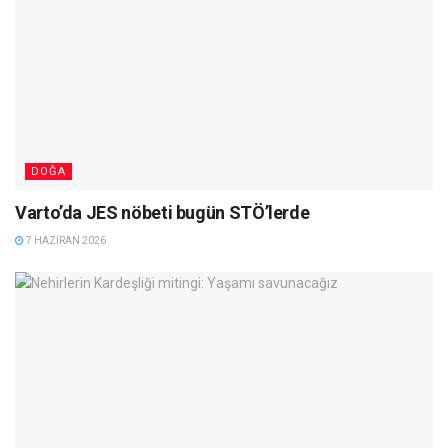
DOĞA
Varto’da JES nöbeti bugün STÖ’lerde
7 HAZIRAN 2026