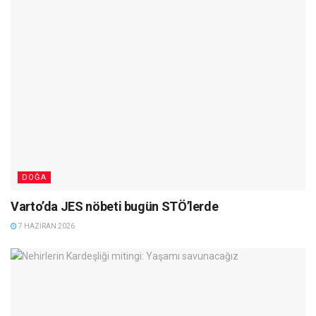
DOĞA
Varto’da JES nöbeti bugün STÖ’lerde
7 HAZIRAN 2026