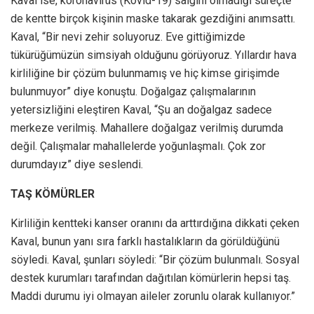
Kaval ise, koronavirüs (Kovid-19) salgını olmadığı süreçte
de kentte birçok kişinin maske takarak gezdiğini anımsattı.
Kaval, “Bir nevi zehir soluyoruz. Eve gittiğimizde
tükürüğümüzün simsiyah olduğunu görüyoruz. Yıllardır hava
kirliliğine bir çözüm bulunmamış ve hiç kimse girişimde
bulunmuyor” diye konuştu. Doğalgaz çalışmalarının
yetersizliğini eleştiren Kaval, “Şu an doğalgaz sadece
merkeze verilmiş. Mahallere doğalgaz verilmiş durumda
değil. Çalışmalar mahallelerde yoğunlaşmalı. Çok zor
durumdayız” diye seslendi.
TAŞ KÖMÜRLER
Kirliliğin kentteki kanser oranını da arttırdığına dikkati çeken
Kaval, bunun yanı sıra farklı hastalıkların da görüldüğünü
söyledi. Kaval, şunları söyledi: “Bir çözüm bulunmalı. Sosyal
destek kurumları tarafından dağıtılan kömürlerin hepsi taş.
Maddi durumu iyi olmayan aileler zorunlu olarak kullanıyor.”