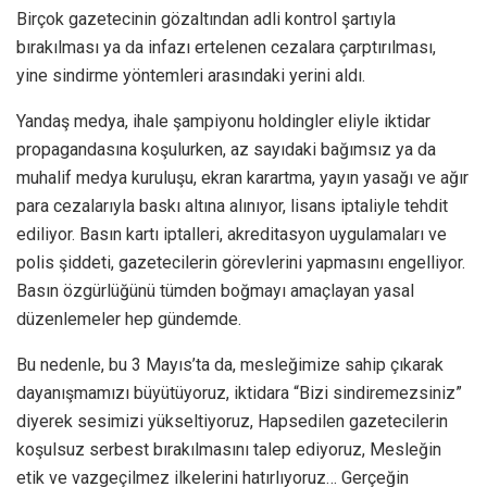
Birçok gazetecinin gözaltından adli kontrol şartıyla
bırakılması ya da infazı ertelenen cezalara çarptırılması,
yine sindirme yöntemleri arasındaki yerini aldı.
Yandaş medya, ihale şampiyonu holdingler eliyle iktidar
propagandasına koşulurken, az sayıdaki bağımsız ya da
muhalif medya kuruluşu, ekran karartma, yayın yasağı ve ağır
para cezalarıyla baskı altına alınıyor, lisans iptaliyle tehdit
ediliyor. Basın kartı iptalleri, akreditasyon uygulamaları ve
polis şiddeti, gazetecilerin görevlerini yapmasını engelliyor.
Basın özgürlüğünü tümden boğmayı amaçlayan yasal
düzenlemeler hep gündemde.
Bu nedenle, bu 3 Mayıs’ta da, mesleğimize sahip çıkarak
dayanışmamızı büyütüyoruz, iktidara “Bizi sindiremezsiniz”
diyerek sesimizi yükseltiyoruz, Hapsedilen gazetecilerin
koşulsuz serbest bırakılmasını talep ediyoruz, Mesleğin
etik ve vazgeçilmez ilkelerini hatırlıyoruz… Gerçeğin