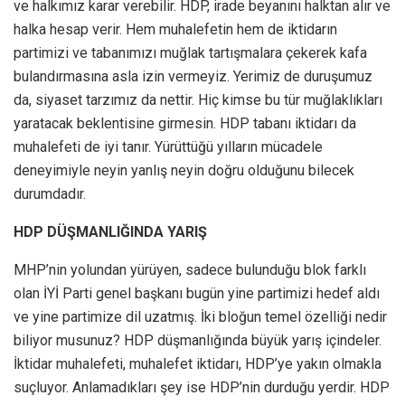
ve halkımız karar verebilir. HDP, irade beyanını halktan alır ve
halka hesap verir. Hem muhalefetin hem de iktidarın
partimizi ve tabanımızı muğlak tartışmalara çekerek kafa
bulandırmasına asla izin vermeyiz. Yerimiz de duruşumuz
da, siyaset tarzımız da nettir. Hiç kimse bu tür muğlaklıkları
yaratacak beklentisine girmesin. HDP tabanı iktidarı da
muhalefeti de iyi tanır. Yürüttüğü yılların mücadele
deneyimiyle neyin yanlış neyin doğru olduğunu bilecek
durumdadır.
HDP DÜŞMANLIĞINDA YARIŞ
MHP’nin yolundan yürüyen, sadece bulunduğu blok farklı
olan İYİ Parti genel başkanı bugün yine partimizi hedef aldı
ve yine partimize dil uzatmış. İki bloğun temel özelliği nedir
biliyor musunuz? HDP düşmanlığında büyük yarış içindeler.
İktidar muhalefeti, muhalefet iktidarı, HDP’ye yakın olmakla
suçluyor. Anlamadıkları şey ise HDP’nin durduğu yerdir. HDP