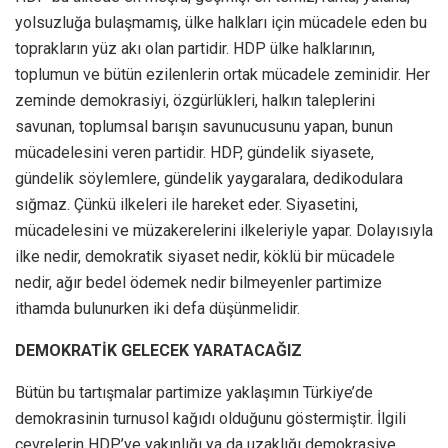
yolsuzluğa bulaşmamış, ülke halkları için mücadele eden bu
toprakların yüz akı olan partidir. HDP ülke halklarının,
toplumun ve bütün ezilenlerin ortak mücadele zeminidir. Her
zeminde demokrasiyi, özgürlükleri, halkın taleplerini
savunan, toplumsal barışın savunucusunu yapan, bunun
mücadelesini veren partidir. HDP, gündelik siyasete,
gündelik söylemlere, gündelik yaygaralara, dedikodulara
sığmaz. Çünkü ilkeleri ile hareket eder. Siyasetini,
mücadelesini ve müzakerelerini ilkeleriyle yapar. Dolayısıyla
ilke nedir, demokratik siyaset nedir, köklü bir mücadele
nedir, ağır bedel ödemek nedir bilmeyenler partimize
ithamda bulunurken iki defa düşünmelidir.
DEMOKRATİK GELECEK YARATACAĞIZ
Bütün bu tartışmalar partimize yaklaşımın Türkiye’de
demokrasinin turnusol kağıdı olduğunu göstermiştir. İlgili
çevrelerin HDP’ye yakınlığı ya da uzaklığı demokrasiye