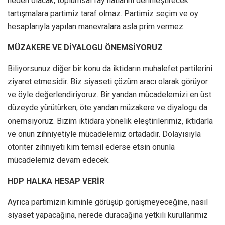
neden olacak, toplumsal fay hatlarını derinleştirecek
tartışmalara partimiz taraf olmaz. Partimiz seçim ve oy
hesaplarıyla yapılan manevralara asla prim vermez.
MÜZAKERE VE DİYALOGU ÖNEMSİYORUZ
Biliyorsunuz diğer bir konu da iktidarın muhalefet partilerini
ziyaret etmesidir. Biz siyaseti çözüm aracı olarak görüyor
ve öyle değerlendiriyoruz. Bir yandan mücadelemizi en üst
düzeyde yürütürken, öte yandan müzakere ve diyalogu da
önemsiyoruz. Bizim iktidara yönelik eleştirilerimiz, iktidarla
ve onun zihniyetiyle mücadelemiz ortadadır. Dolayısıyla
otoriter zihniyeti kim temsil ederse etsin onunla
mücadelemiz devam edecek.
HDP HALKA HESAP VERİR
Ayrıca partimizin kiminle görüşüp görüşmeyeceğine, nasıl
siyaset yapacağına, nerede duracağına yetkili kurullarımız