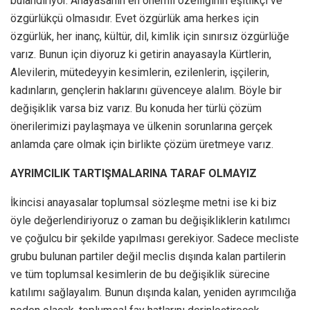
bulandırıyor. Anayasanın en önemli özelliğinin eşitlikçi ve
özgürlükçü olmasıdır. Evet özgürlük ama herkes için
özgürlük, her inanç, kültür, dil, kimlik için sınırsız özgürlüğe
varız. Bunun için diyoruz ki getirin anayasayla Kürtlerin,
Alevilerin, mütedeyyin kesimlerin, ezilenlerin, işçilerin,
kadınların, gençlerin haklarını güvenceye alalım. Böyle bir
değişiklik varsa biz varız. Bu konuda her türlü çözüm
önerilerimizi paylaşmaya ve ülkenin sorunlarına gerçek
anlamda çare olmak için birlikte çözüm üretmeye varız.
AYRIMCILIK TARTIŞMALARINA TARAF OLMAYIZ
İkincisi anayasalar toplumsal sözleşme metni ise ki biz
öyle değerlendiriyoruz o zaman bu değişikliklerin katılımcı
ve çoğulcu bir şekilde yapılması gerekiyor. Sadece mecliste
grubu bulunan partiler değil meclis dışında kalan partilerin
ve tüm toplumsal kesimlerin de bu değişiklik sürecine
katılımı sağlayalım. Bunun dışında kalan, yeniden ayrımcılığa