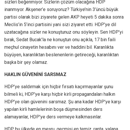
sizleri beğenmiyor. Sizlerin çözüm olacağına HDP
inanmıyor. Akşener’e soruyoruz? Türkiye’nin 3’üncü büyük
partisi olarak bizi ziyarete gelen AKP heyeti 5 dakika sonra
Meclis’in 5’inci partisini yani sizi ziyaret etti. HDP’ye dil
uzatacağına sizler ne konuştunuz onu söyleyin. Sen HDP’yi
bırak, Sedat Bucak’la ne konuştun onu açıkla, 17 bin faili
meçhul cinayetin hesabını ver ve haddini bil. Karanlıkta
büyüyen, karanlıktan beslenenlerin getireceği, karanlıktan
başka bir şey olamaz.
HAKLIN GÜVENİNİ SARSMAZ
HDP’ye saldırmak için hiçbir fırsatı kaçırmayanlar şunu
bilmeli ki, HDP’ye karşı hiçbir kirli propagandaları halkın
HDP’ye olan güvenini sarsmaz. Şu ana kadar HDP’ye karşı
yapılan kirli hamlelerinin boşa düşmesinden ders
alamayanlar, HDP’ye ders vermeye kalkmasınlar.
HDP bu ülkede en meşru, geçmişi en temiz, ranta, yalana,