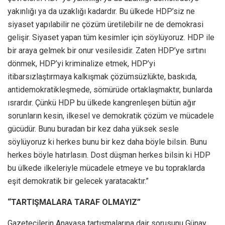
yakınlığı ya da uzaklığı kadardır. Bu ülkede HDP’siz ne
siyaset yapılabilir ne çözüm üretilebilir ne de demokrasi
gelişir. Siyaset yapan tüm kesimler için söylüyoruz. HDP ile
bir araya gelmek bir onur vesilesidir. Zaten HDP’ye sırtını
dönmek, HDP’yi kriminalize etmek, HDP’yi
itibarsızlaştırmaya kalkışmak çözümsüzlükte, baskıda,
antidemokratikleşmede, sömürüde ortaklaşmaktır, bunlarda
ısrardır. Çünkü HDP bu ülkede kangrenleşen bütün ağır
sorunların kesin, ilkesel ve demokratik çözüm ve mücadele
gücüdür. Bunu buradan bir kez daha yüksek sesle
söylüyoruz ki herkes bunu bir kez daha böyle bilsin. Bunu
herkes böyle hatırlasın. Dost düşman herkes bilsin ki HDP
bu ülkede ilkeleriyle mücadele etmeye ve bu topraklarda
eşit demokratik bir gelecek yaratacaktır.”
“TARTIŞMALARA TARAF OLMAYIZ”
Gazetecilerin Anayasa tartışmalarına dair sorusunu Günay,