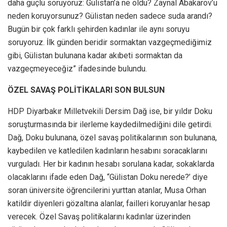
daha güçlü soruyoruz: Gülistan’a ne oldu? Zaynal Abakarov’u
neden koruyorsunuz? Gülistan neden sadece suda arandı?
Bugün bir çok farklı şehirden kadınlar ile aynı soruyu
soruyoruz. İlk günden beridir sormaktan vazgeçmediğimiz
gibi, Gülistan bulunana kadar akıbeti sormaktan da
vazgeçmeyeceğiz” ifadesinde bulundu.
ÖZEL SAVAŞ POLİTİKALARI SON BULSUN
HDP Diyarbakır Milletvekili Dersim Dağ ise, bir yıldır Doku
soruşturmasında bir ilerleme kaydedilmediğini dile getirdi.
Dağ, Doku bulunana, özel savaş politikalarının son bulunana,
kaybedilen ve katledilen kadınların hesabını soracaklarını
vurguladı. Her bir kadının hesabı sorulana kadar, sokaklarda
olacaklarını ifade eden Dağ, “Gülistan Doku nerede?’ diye
soran üniversite öğrencilerini yurttan atanlar, Musa Orhan
katildir diyenleri gözaltına alanlar, failleri koruyanlar hesap
verecek. Özel Savaş politikalarını kadınlar üzerinden