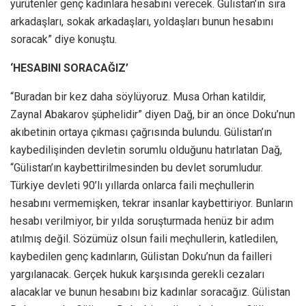
yürütenler genç kadınlara hesabını verecek. Gülistan’ın sıra
arkadaşları, sokak arkadaşları, yoldaşları bunun hesabını
soracak” diye konuştu.
‘HESABINI SORACAĞIZ’
“Buradan bir kez daha söylüyoruz. Musa Orhan katildir,
Zaynal Abakarov şüphelidir” diyen Dağ, bir an önce Doku’nun
akıbetinin ortaya çıkması çağrısında bulundu. Gülistan’ın
kaybedilişinden devletin sorumlu olduğunu hatırlatan Dağ,
“Gülistan’ın kaybettirilmesinden bu devlet sorumludur.
Türkiye devleti 90’lı yıllarda onlarca faili meçhullerin
hesabını vermemişken, tekrar insanlar kaybettiriyor. Bunların
hesabı verilmiyor, bir yılda soruşturmada henüz bir adım
atılmış değil. Sözümüz olsun faili meçhullerin, katledilen,
kaybedilen genç kadınların, Gülistan Doku’nun da failleri
yargılanacak. Gerçek hukuk karşısında gerekli cezaları
alacaklar ve bunun hesabını biz kadınlar soracağız. Gülistan