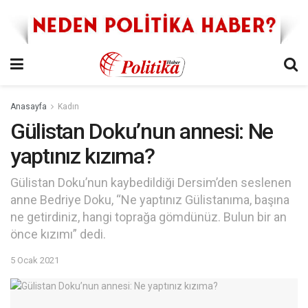
Anasayfa
Kadın
Gülistan Doku’nun annesi: Ne
yaptınız kızıma?
Gülistan Doku’nun kaybedildiği Dersim’den seslenen
anne Bedriye Doku, “Ne yaptınız Gülistanıma, başına
ne getirdiniz, hangi toprağa gömdünüz. Bulun bir an
önce kızımı” dedi.
5 Ocak 2021