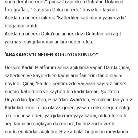
suda değil nerede?” pankartı açılırken Gülistan Dokunun
fotoğrafları, ” Gülistan Doku nerede” dövizleri taşındı.
Açıklama öncesi sık sık “Katledilen kadınlar isyanımızdır”
sloganları atıldı.
Açıklama öncesi Doku’nun annesi kızı Gülistan için ağıt
yakması duygulandıran anlara neden oldu.
‘ABAKAROV’U NEDEN KORUYORSUNUZ?’
Dersim Kadın Platforum adına açıklama yapan Damla Çınar,
katledilen ve kaybedilen kadınların faillerini tanıdıklarını
söyledi. Çınar, “Failleri kentimizde yaşanan sayısız cinsel
suçtan, katledilen ve kaybedilen kadınlardan, Şule’den
Duygu’dan, İpek’ten, Pınar’dan, Aylin’den, Esma’dan tanıyoruz.
Kadınları ikincil cins olarak gören, yaşamı erkek egemenliği
üzerine inşa eden, yargıdan medyaya kadar, öldürülse bile
hep kadınları suçlayan düzeniniz, bu düzeni hevesle
sürdüren iktidar suçludur. Biz kadınlar bugün bu meydanda