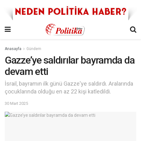
Anasayfa
Gündem
Gazze’ye saldırılar bayramda da
devam etti
İsrail, bayramın ilk günü Gazze'ye saldırdı. Aralarında
çocuklarında olduğu en az 22 kişi katledildi.
30 Mart 2025