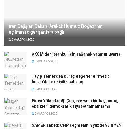
İran Dışişleri Bakanı Arakçi: Hürmüz Boğazı’nın
açılması diğer şartlara bağlı
8 AĞUSTOS 2026
AKOM’dan İstanbul için sağanak yağmur uyarısı
8 AĞUSTOS 2026
Tayip Temel’den süreç değerlendirmesi:
İmralı’da tek kişilik satranç
8 AĞUSTOS 2026
Figen Yüksekdağ: Çerçeve yasa bir başlangıç,
eksikleri demokratik siyaset tamamlamalı
8 AĞUSTOS 2026
SAMER anketi: CHP seçmeninin yüzde 93’ü YENİ