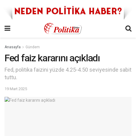
Anasayfa
Gündem
Fed faiz kararını açıkladı
Fed, politika faizini yüzde 4.25-4.50 seviyesinde sabit
tuttu.
19 Mart 2025