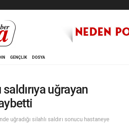
DIN
GENÇLİK
DOSYA
ı saldırıya uğrayan
aybetti
de uğradığı silahlı saldırı sonucu hastaneye