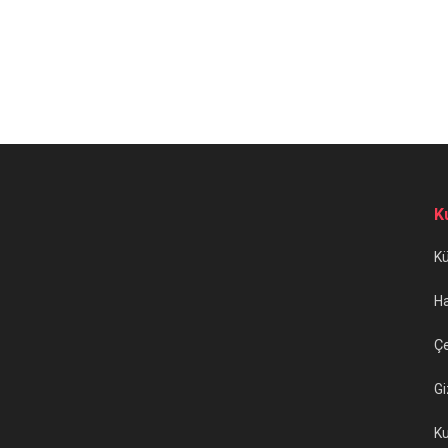
K
K
H
Çe
Gi
Ku