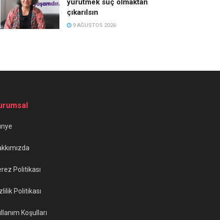
yürütmek suç olmaktan
çıkarılsın
9 AĞUSTOS 2026
urumsal
ünye
akkımızda
rez Politikası
zlilik Politikası
llanım Koşulları