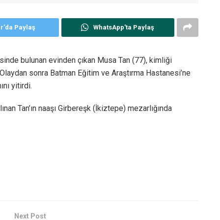
er'da Paylaş
WhatsApp'ta Paylaş
sinde bulunan evinden çıkan Musa Tan (77), kimliği
ndı. Olaydan sonra Batman Eğitim ve Araştırma Hastanesi’ne
ı yitirdi.
alınan Tan’ın naaşı Girbereşk (İkiztepe) mezarlığında
Next Post