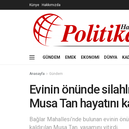
Künye
Hakkımızda
GÜNDEM
EMEK
EKONOMİ
DÜNYA
KA
Anasayfa
Gündem
Evinin önünde silahl
Musa Tan hayatını k
Bağlar Mahallesi’nde bulunan evinin önün
kaldırılan Musa Tan, yaşamını yitirdi.