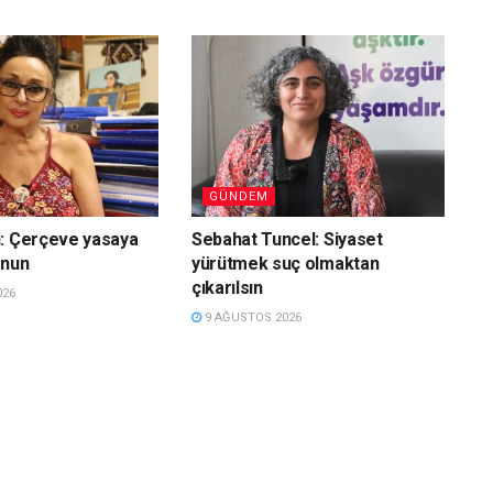
GÜNDEM
n: Çerçeve yasaya
Sebahat Tuncel: Siyaset
unun
yürütmek suç olmaktan
çıkarılsın
026
9 AĞUSTOS 2026