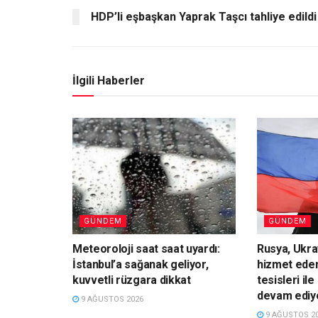
HDP’li eşbaşkan Yaprak Taşcı tahliye edildi
İlgili Haberler
GÜNDEM
GÜNDEM
Meteoroloji saat saat uyardı:
Rusya, Ukr
İstanbul’a sağanak geliyor,
hizmet eden
kuvvetli rüzgara dikkat
tesisleri il
devam ediy
9 AĞUSTOS 2026
9 AĞUSTOS 2