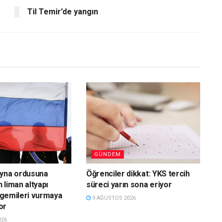
Til Temir’de yangın
GÜNDEM
ayna ordusuna
Öğrenciler dikkat: YKS tercih
 liman altyapı
süreci yarın sona eriyor
e gemileri vurmaya
9 AĞUSTOS 2026
or
026