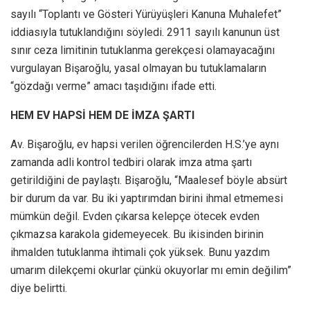
sayılı “Toplantı ve Gösteri Yürüyüşleri Kanuna Muhalefet”
iddiasıyla tutuklandığını söyledi. 2911 sayılı kanunun üst
sınır ceza limitinin tutuklanma gerekçesi olamayacağını
vurgulayan Bişaroğlu, yasal olmayan bu tutuklamaların
“gözdağı verme” amacı taşıdığını ifade etti.
HEM EV HAPSİ HEM DE İMZA ŞARTI
Av. Bişaroğlu, ev hapsi verilen öğrencilerden H.S.’ye aynı
zamanda adli kontrol tedbiri olarak imza atma şartı
getirildiğini de paylaştı. Bişaroğlu, “Maalesef böyle absürt
bir durum da var. Bu iki yaptırımdan birini ihmal etmemesi
mümkün değil. Evden çıkarsa kelepçe ötecek evden
çıkmazsa karakola gidemeyecek. Bu ikisinden birinin
ihmalden tutuklanma ihtimali çok yüksek. Bunu yazdım
umarım dilekçemi okurlar çünkü okuyorlar mı emin değilim”
diye belirtti.