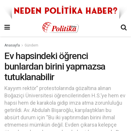
Anasayfa
Gündem
Ev hapsindeki öğrenci
bunlardan birini yapmazsa
tutuklanabilir
Kayyım rektör” protestolarında gözaltına alınan
Boğaziçi Üniversitesi öğrencilerinden H.S.’ye hem ev
hapsi hem de karakola gidip imza atma zorunluluğu
getirildi. Av. Abdulah Bişaroğlu, karşılaştıkları bu
absürt durum için “Bu iki yaptırımdan birini ihmal
etmemesi mümkün değil. Evden çıkarsa kelepçe