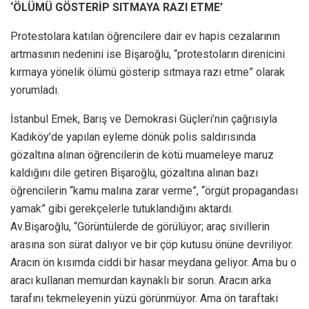
‘ÖLÜMÜ GÖSTERİP SITMAYA RAZI ETME’
Protestolara katılan öğrencilere dair ev hapis cezalarının
artmasının nedenini ise Bişaroğlu, “protestoların direnicini
kırmaya yönelik ölümü gösterip sıtmaya razı etme” olarak
yorumladı.
İstanbul Emek, Barış ve Demokrasi Güçleri’nin çağrısıyla
Kadıköy’de yapılan eyleme dönük polis saldırısında
gözaltına alınan öğrencilerin de kötü muameleye maruz
kaldığını dile getiren Bişaroğlu, gözaltına alınan bazı
öğrencilerin “kamu malına zarar verme”, “örgüt propagandası
yamak” gibi gerekçelerle tutuklandığını aktardı.
Av.Bişaroğlu, “Görüntülerde de görülüyor; araç sivillerin
arasına son sürat dalıyor ve bir çöp kutusu önüne devriliyor.
Aracın ön kısımda ciddi bir hasar meydana geliyor. Ama bu o
aracı kullanan memurdan kaynaklı bir sorun. Aracın arka
tarafını tekmeleyenin yüzü görünmüyor. Ama ön taraftaki