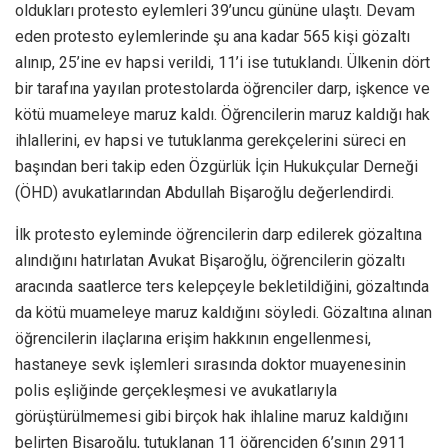
oldukları protesto eylemleri 39’uncu gününe ulaştı. Devam
eden protesto eylemlerinde şu ana kadar 565 kişi gözaltı
alınıp, 25’ine ev hapsi verildi, 11’i ise tutuklandı. Ülkenin dört
bir tarafına yayılan protestolarda öğrenciler darp, işkence ve
kötü muameleye maruz kaldı. Öğrencilerin maruz kaldığı hak
ihlallerini, ev hapsi ve tutuklanma gerekçelerini süreci en
başından beri takip eden Özgürlük İçin Hukukçular Derneği
(ÖHD) avukatlarından Abdullah Bişaroğlu değerlendirdi.
İlk protesto eyleminde öğrencilerin darp edilerek gözaltına
alındığını hatırlatan Avukat Bişaroğlu, öğrencilerin gözaltı
aracında saatlerce ters kelepçeyle bekletildiğini, gözaltında
da kötü muameleye maruz kaldığını söyledi. Gözaltına alınan
öğrencilerin ilaçlarına erişim hakkının engellenmesi,
hastaneye sevk işlemleri sırasında doktor muayenesinin
polis eşliğinde gerçekleşmesi ve avukatlarıyla
görüştürülmemesi gibi birçok hak ihlaline maruz kaldığını
belirten Bişaroğlu, tutuklanan 11 öğrenciden 6’sının 2911