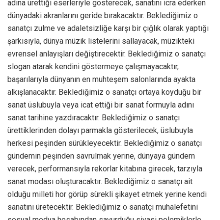
adına ürettiği eserleriyle gösterecek, sanatını icra ederken
dünyadaki akranlarını geride bırakacaktır. Beklediğimiz o
sanatçı zulme ve adaletsizliğe karşı bir çığlık olarak yaptığı
şarkısıyla, dünya müzik listelerini sallayacak, müzikteki
evrensel anlayışları değiştirecektir. Beklediğimiz o sanatçı
slogan atarak kendini göstermeye çalışmayacaktır,
başarılarıyla dünyanın en muhteşem salonlarında ayakta
alkışlanacaktır. Beklediğimiz o sanatçı ortaya koyduğu bir
sanat üslubuyla veya icat ettiği bir sanat formuyla adını
sanat tarihine yazdıracaktır. Beklediğimiz o sanatçı
ürettiklerinden dolayı parmakla gösterilecek, üslubuyla
herkesi peşinden sürükleyecektir. Beklediğimiz o sanatçı
gündemin peşinden savrulmak yerine, dünyaya gündem
verecek, performansıyla rekorlar kitabına girecek, tarzıyla
sanat modası oluşturacaktır. Beklediğimiz o sanatçı ait
olduğu milleti hor görüp sürekli şikayet etmek yerine kendi
sanatını üretecektir. Beklediğimiz o sanatçı muhalefetini
sosyal medya hesabından savurduğu siyasi polemiklerle