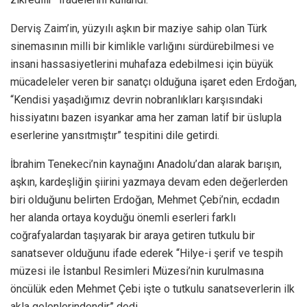
Derviş Zaim’in, yüzyılı aşkın bir maziye sahip olan Türk
sinemasının milli bir kimlikle varlığını sürdürebilmesi ve
insani hassasiyetlerini muhafaza edebilmesi için büyük
mücadeleler veren bir sanatçı olduğuna işaret eden Erdoğan,
“Kendisi yaşadığımız devrin nobranlıkları karşısındaki
hissiyatını bazen isyankar ama her zaman latif bir üslupla
eserlerine yansıtmıştır” tespitini dile getirdi.
İbrahim Tenekeci’nin kaynağını Anadolu’dan alarak barışın,
aşkın, kardeşliğin şiirini yazmaya devam eden değerlerden
biri olduğunu belirten Erdoğan, Mehmet Çebi’nin, ecdadın
her alanda ortaya koyduğu önemli eserleri farklı
coğrafyalardan taşıyarak bir araya getiren tutkulu bir
sanatsever olduğunu ifade ederek “Hilye-i şerif ve tespih
müzesi ile İstanbul Resimleri Müzesi’nin kurulmasına
öncülük eden Mehmet Çebi işte o tutkulu sanatseverlerin ilk
akla gelenlerindendir” dedi.