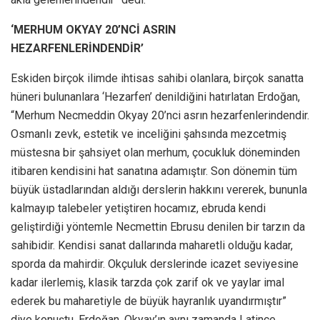
‘MERHUM OKYAY 20’NCİ ASRIN
HEZARFENLERİNDENDİR’
Eskiden birçok ilimde ihtisas sahibi olanlara, birçok sanatta
hüneri bulunanlara ‘Hezarfen’ denildiğini hatırlatan Erdoğan,
“Merhum Necmeddin Okyay 20’nci asrın hezarfenlerindendir.
Osmanlı zevk, estetik ve inceliğini şahsında mezcetmiş
müstesna bir şahsiyet olan merhum, çocukluk döneminden
itibaren kendisini hat sanatına adamıştır. Son dönemin tüm
büyük üstadlarından aldığı derslerin hakkını vererek, bununla
kalmayıp talebeler yetiştiren hocamız, ebruda kendi
geliştirdiği yöntemle Necmettin Ebrusu denilen bir tarzın da
sahibidir. Kendisi sanat dallarında maharetli olduğu kadar,
sporda da mahirdir. Okçuluk derslerinde icazet seviyesine
kadar ilerlemiş, klasik tarzda çok zarif ok ve yaylar imal
ederek bu maharetiyle de büyük hayranlık uyandırmıştır”
diye konuştu. Erdoğan, Okyay’ın aynı zamanda Latince