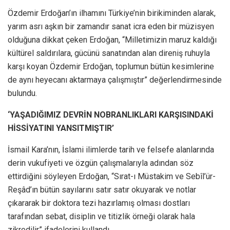
Özdemir Erdoğan’ın ilhamını Türkiye’nin birikiminden alarak,
yarım asrı aşkın bir zamandır sanat icra eden bir müzisyen
olduğuna dikkat çeken Erdoğan, “Milletimizin maruz kaldığı
kültürel saldırılara, gücünü sanatından alan direniş ruhuyla
karşı koyan Özdemir Erdoğan, toplumun bütün kesimlerine
de aynı heyecanı aktarmaya çalışmıştır” değerlendirmesinde
bulundu.
‘YAŞADIĞIMIZ DEVRİN NOBRANLIKLARI KARŞISINDAKİ
HİSSİYATINI YANSITMIŞTIR’
İsmail Kara’nın, İslami ilimlerde tarih ve felsefe alanlarında
derin vukufiyeti ve özgün çalışmalarıyla adından söz
ettirdiğini söyleyen Erdoğan, “Sırat-ı Müstakim ve Sebîl’ür-
Reşâd’ın bütün sayılarını satır satır okuyarak ve notlar
çıkararak bir doktora tezi hazırlamış olması dostları
tarafından sebat, disiplin ve titizlik örneği olarak hala
zikredilir” ifadelerini kullandı.