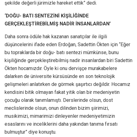
şekilde değerli jürimizle hareket ettik” dedi.
‘DOĞU- BATI SENTEZİNİ KİŞİLİĞİNDE
GERÇEKLEŞTİREBİLMİŞ NADİR İNSANLARDAN’
Daha sonra ödüle hak kazanan sanatçılar ile ilgili
düşüncelerini ifade eden Erdoğan, Sadettin Ökten için “Eğer
bu topraklarda bir doğu- batı sentezi mümkünse, bunu
kişiliğinde gerçekleştirebilmiş nadir insanlardan biri Sadettin
Ökten hocamızdır. Öyle ki onu dervişçe murakabelere
dalarken de üniversite kürsüsünde en son teknolojik
gelişmeleri anlatırken de görmek şaşırtıcı değildir. Hocamız
kendisini bitik olmayan fakat yitik olan bir medeniyetin
çocuğu olarak tanımlamıştı. Derslerinde olsun, dost
meclislerinde olsun, onun dilinden bizim şiirimizi,
musikimizi, mimarimizi dinleyenler medeniyetimizin
esaslarını ve inceliklerini daha yakından tanıma fırsatı
bulmuştur” diye konuştu.