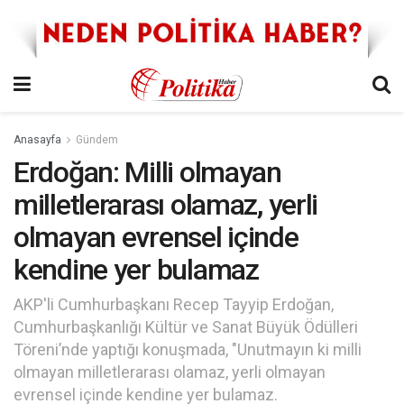
Anasayfa
Gündem
Erdoğan: Milli olmayan
milletlerarası olamaz, yerli
olmayan evrensel içinde
kendine yer bulamaz
AKP'li Cumhurbaşkanı Recep Tayyip Erdoğan,
Cumhurbaşkanlığı Kültür ve Sanat Büyük Ödülleri
Töreni’nde yaptığı konuşmada, "Unutmayın ki milli
olmayan milletlerarası olamaz, yerli olmayan
evrensel içinde kendine yer bulamaz.