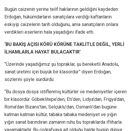
Bugün caizenin yerine telif haklarının geldiğini kaydeden
Erdoğan, hükümdarların sanatçılara verdiği kaftanların
eskiyip caizelerin tarih olduğunu, ama sanatçıların onlara
verdikleri eserlerin hala yaşadığını ifade etti.
‘BU BAKIŞ AÇISI KÖRÜ KÖRÜNE TAKLİTLE DEĞİL, YERLİ
İLHAMLARLA HAYAT BULACAKTIR’
“Üzerinde yaşadığımız şu topraklar, şu bereketli Anadolu,
sanat üretimi için büyük bir klasördür” diyen Erdoğan,
sözlerini şöyle sürdürdü:
“Bu dosya dosya istiflenmiş kültürler ve medeniyetler içeren
bir klasördür. Göbeklitepe’den, Eti’den, Lidya’dan, Frigya’dan,
Roma’dan Bizans’tan, Selçuklu’dan, Osmanlı’dan bugüne
katman katman kültür, tabaka tabaka medeniyet ve yığın
yığın sanat barındıran zamanın ruhu bu topraklarda iftiharla
yaşamaktadır. Bu coğrafyaya ait olduğu halde bugün dünya