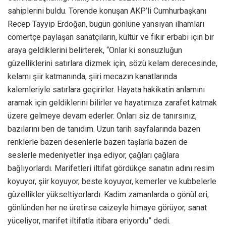
sahiplerini buldu. Törende konuşan AKP’li Cumhurbaşkanı
Recep Tayyip Erdoğan, bugün gönlüne yansıyan ilhamları
cömertçe paylaşan sanatçıların, kültür ve fikir erbabı için bir
araya geldiklerini belirterek, “Onlar ki sonsuzluğun
güzelliklerini satırlara dizmek için, sözü kelam derecesinde,
kelamı şiir katmanında, şiiri mecazın kanatlarında
kalemleriyle satırlara geçirirler. Hayata hakikatin anlamını
aramak için geldiklerini bilirler ve hayatımıza zarafet katmak
üzere gelmeye devam ederler. Onları siz de tanırsınız,
bazılarını ben de tanıdım. Uzun tarih sayfalarında bazen
renklerle bazen desenlerle bazen taşlarla bazen de
seslerle medeniyetler inşa ediyor, çağları çağlara
bağlıyorlardı. Marifetleri iltifat gördükçe sanatın adını resim
koyuyor, şiir koyuyor, beste koyuyor, kemerler ve kubbelerle
güzellikler yükseltiyorlardı. Kadim zamanlarda o gönül eri,
gönlünden her ne üretirse caizeyle himaye görüyor, sanat
yüceliyor, marifet iltifatla itibara eriyordu” dedi.