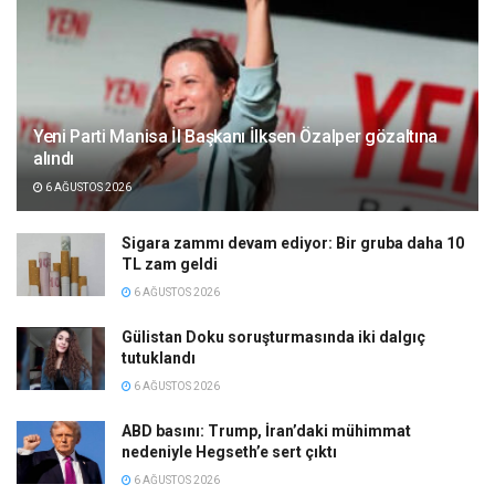
Yeni Parti Manisa İl Başkanı İlksen Özalper gözaltına
alındı
6 AĞUSTOS 2026
Sigara zammı devam ediyor: Bir gruba daha 10
TL zam geldi
6 AĞUSTOS 2026
Gülistan Doku soruşturmasında iki dalgıç
tutuklandı
6 AĞUSTOS 2026
ABD basını: Trump, İran’daki mühimmat
nedeniyle Hegseth’e sert çıktı
6 AĞUSTOS 2026