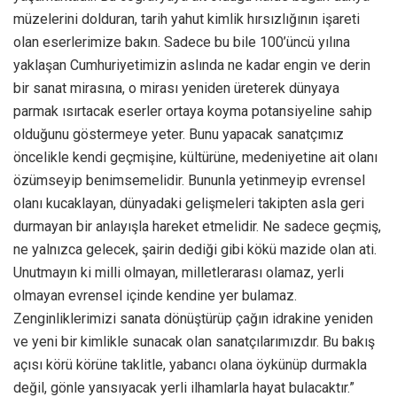
müzelerini dolduran, tarih yahut kimlik hırsızlığının işareti
olan eserlerimize bakın. Sadece bu bile 100’üncü yılına
yaklaşan Cumhuriyetimizin aslında ne kadar engin ve derin
bir sanat mirasına, o mirası yeniden üreterek dünyaya
parmak ısırtacak eserler ortaya koyma potansiyeline sahip
olduğunu göstermeye yeter. Bunu yapacak sanatçımız
öncelikle kendi geçmişine, kültürüne, medeniyetine ait olanı
özümseyip benimsemelidir. Bununla yetinmeyip evrensel
olanı kucaklayan, dünyadaki gelişmeleri takipten asla geri
durmayan bir anlayışla hareket etmelidir. Ne sadece geçmiş,
ne yalnızca gelecek, şairin dediği gibi kökü mazide olan ati.
Unutmayın ki milli olmayan, milletlerarası olamaz, yerli
olmayan evrensel içinde kendine yer bulamaz.
Zenginliklerimizi sanata dönüştürüp çağın idrakine yeniden
ve yeni bir kimlikle sunacak olan sanatçılarımızdır. Bu bakış
açısı körü körüne taklitle, yabancı olana öykünüp durmakla
değil, gönle yansıyacak yerli ilhamlarla hayat bulacaktır.”