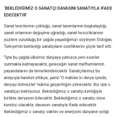
‘BEKLEDİĞİMİZ O SANATÇI DAVASINI SANATIYLA İFADE
EDECEKTİR’
Sanat teorilerinin çöktüğü, sanat tanımlarının başkalaştığı,
sanat ortamının değişime uğradığı, sanat hırsızlıklarının
yüzlere vurulduğu bir çağda yaşadığımızı söyleyen Erdoğan,
Türkiye’nin beklediği sanatçıların özelliklerini şöyle tarif etti:
“İşte bu çağda ülkemiz dünyaya yalnızca yeni eserler
sunmakla kalmayacaktır, geleceğin sanat mefhumlarının
payandalarını da temellendirecektir. Sanatçılarımız bu
anlayışla hareket ettikçe, şairin ‘O mahiler ki derya içredir,
deryayı bilmezler’ hükmü geçerliliğini yitirecektir. Biz işte o
sanatçıyı bekliyoruz. Beklediğimiz o sanatçı kimliğiyle
birlikte deryasını bilecektir. Beklediğimiz o sanatçı önce
kendisi olacaktır, davasını sanatıyla ifade edecektir.
Beklediğimiz o sanatçı vaktini ve enerjisini dünyanın iyiliği