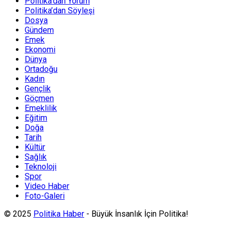
Politika’dan Yorum
Politika’dan Söyleşi
Dosya
Gündem
Emek
Ekonomi
Dünya
Ortadoğu
Kadın
Gençlik
Göçmen
Emeklilik
Eğitim
Doğa
Tarih
Kültür
Sağlık
Teknoloji
Spor
Video Haber
Foto-Galeri
© 2025
Politika Haber
- Büyük İnsanlık İçin Politika!