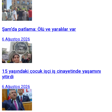
Şam’da patlama: Ölü ve yaralılar var
6 Ağustos 2026
15 yaşındaki çocuk işçi iş cinayetinde yaşamını
yitirdi
6 Ağustos 2026