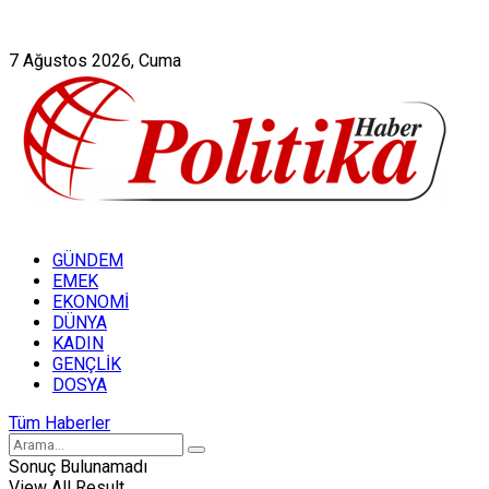
Künye
Hakkımızda
7 Ağustos 2026, Cuma
GÜNDEM
EMEK
EKONOMİ
DÜNYA
KADIN
GENÇLİK
DOSYA
Tüm Haberler
Sonuç Bulunamadı
View All Result