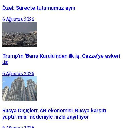
Özel: Süreçte tutumumuz aynı
6 Ağustos 2026
Trump’ın ‘Barış Kurulu’ndan ilk iş: Gazze’ye askeri
üs
6 Ağustos 2026
Rusya Dışişleri: AB ekonomisi, Rusya karşıtı
yaptırımlar nedeniyle hızla zayıflıyor
6 Ağustos 2026