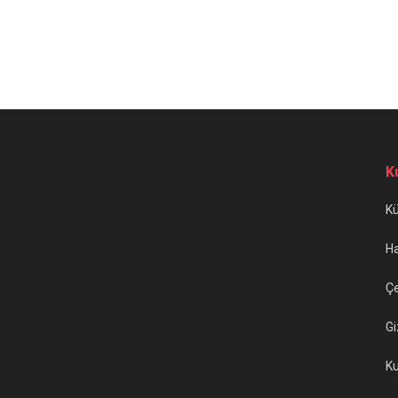
K
K
H
Çe
Gi
Ku