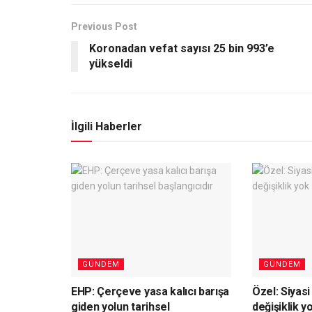
Previous Post
Koronadan vefat sayısı 25 bin 993’e
yükseldi
İlgili Haberler
GÜNDEM
GÜNDEM
EHP: Çerçeve yasa kalıcı barışa
Özel: Siyas
giden yolun tarihsel
değişiklik y