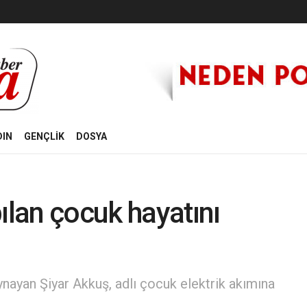
DIN
GENÇLİK
DOSYA
ılan çocuk hayatını
nayan Şiyar Akkuş, adlı çocuk elektrik akımına