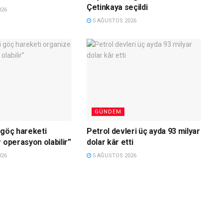
Çetinkaya seçildi
026
5 AĞUSTOS 2026
GÜNDEM
 göç hareketi
Petrol devleri üç ayda 93 milyar
 operasyon olabilir”
dolar kâr etti
026
5 AĞUSTOS 2026