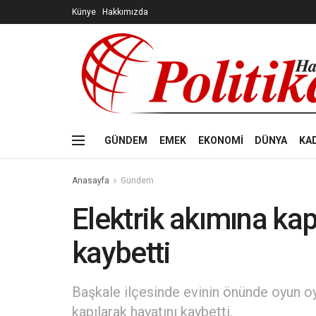
Künye
Hakkımızda
GÜNDEM
EMEK
EKONOMİ
DÜNYA
KA
Anasayfa
Gündem
Elektrik akımına kap
kaybetti
Başkale ilçesinde evinin önünde oyun oy
kapılarak hayatını kaybetti.