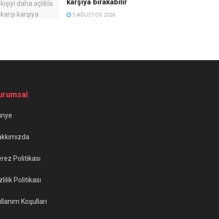
karşıya bırakabilir
5 AĞUSTOS 2026
urumsal
ünye
akkımızda
rez Politikası
zlilik Politikası
llanım Koşulları