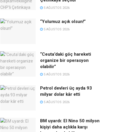
Çetinkaya seçildi
5 AĞUSTOS 2026
“Yolumuz açık olsun!”
5 AĞUSTOS 2026
“Ceuta’daki göç hareketi
organize bir operasyon
olabilir”
5 AĞUSTOS 2026
Petrol devleri üç ayda 93
milyar dolar kâr etti
5 AĞUSTOS 2026
BM uyardı: El Nino 50 milyon
kişiyi daha açlıkla karşı