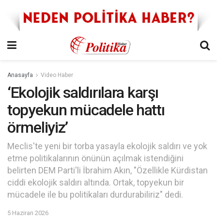
Anasayfa
Video Haber
‘Ekolojik saldırılara karşı
topyekun mücadele hattı
örmeliyiz’
Meclis'te yeni bir torba yasayla ekolojik saldırı ve yok
etme politikalarının önünün açılmak istendiğini
belirten DEM Parti'li İbrahim Akın, "Özellikle Kürdistan
ciddi ekolojik saldırı altında. Ortak, topyekun bir
mücadele ile bu politikaları durdurabiliriz" dedi.
5 Haziran 2026