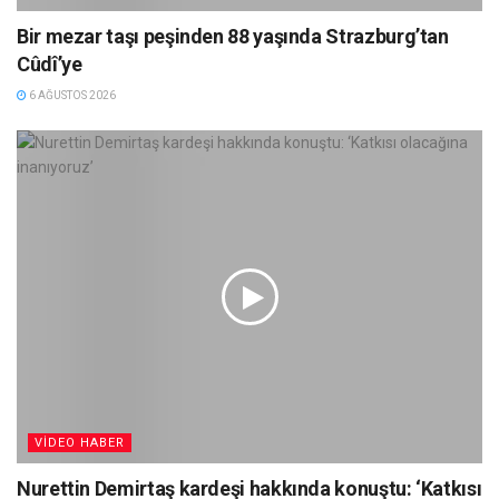
Bir mezar taşı peşinden 88 yaşında Strazburg’tan
Cûdî’ye
6 AĞUSTOS 2026
VIDEO HABER
Nurettin Demirtaş kardeşi hakkında konuştu: ‘Katkısı