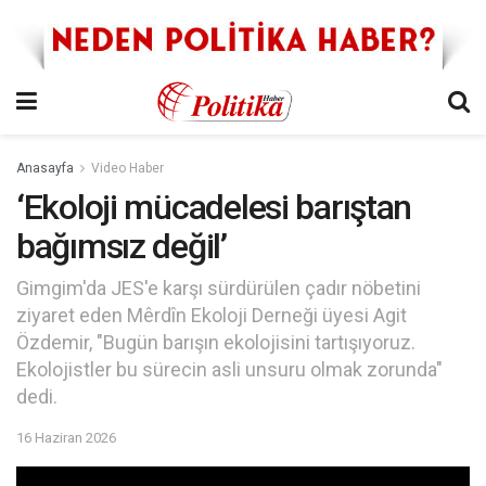
Anasayfa
Video Haber
‘Ekoloji mücadelesi barıştan
bağımsız değil’
Gimgim'da JES'e karşı sürdürülen çadır nöbetini
ziyaret eden Mêrdîn Ekoloji Derneği üyesi Agit
Özdemir, "Bugün barışın ekolojisini tartışıyoruz.
Ekolojistler bu sürecin asli unsuru olmak zorunda"
dedi.
16 Haziran 2026