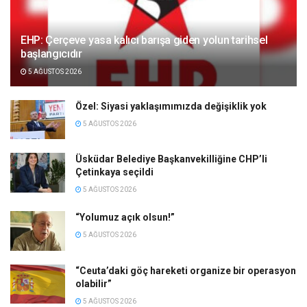
EHP: Çerçeve yasa kalıcı barışa giden yolun tarihsel
başlangıcıdır
5 AĞUSTOS 2026
Özel: Siyasi yaklaşımımızda değişiklik yok
5 AĞUSTOS 2026
Üsküdar Belediye Başkanvekilliğine CHP’li
Çetinkaya seçildi
5 AĞUSTOS 2026
“Yolumuz açık olsun!”
5 AĞUSTOS 2026
“Ceuta’daki göç hareketi organize bir operasyon
olabilir”
5 AĞUSTOS 2026