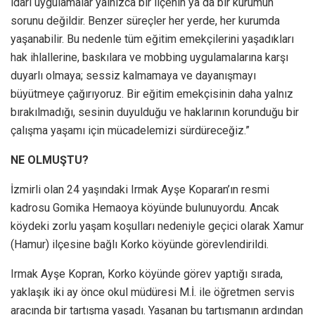
idari uygulamalar yalnızca bir ilçenin ya da bir kurumun
sorunu değildir. Benzer süreçler her yerde, her kurumda
yaşanabilir. Bu nedenle tüm eğitim emekçilerini yaşadıkları
hak ihlallerine, baskılara ve mobbing uygulamalarına karşı
duyarlı olmaya; sessiz kalmamaya ve dayanışmayı
büyütmeye çağırıyoruz. Bir eğitim emekçisinin daha yalnız
bırakılmadığı, sesinin duyulduğu ve haklarının korunduğu bir
çalışma yaşamı için mücadelemizi sürdüreceğiz.”
NE OLMUŞTU?
İzmirli olan 24 yaşındaki Irmak Ayşe Koparan’ın resmi
kadrosu Gomika Hemaoya köyünde bulunuyordu. Ancak
köydeki zorlu yaşam koşulları nedeniyle geçici olarak Xamur
(Hamur) ilçesine bağlı Korko köyünde görevlendirildi.
Irmak Ayşe Kopran, Korko köyünde görev yaptığı sırada,
yaklaşık iki ay önce okul müdüresi M.İ. ile öğretmen servis
aracında bir tartışma yaşadı. Yaşanan bu tartışmanın ardından