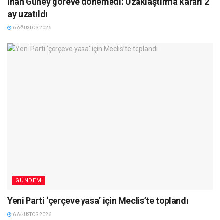
İnan Güney göreve dönemedi: Uzaklaştırma kararı 2
ay uzatıldı
6 AĞUSTOS 2026
GÜNDEM
Yeni Parti ‘çerçeve yasa’ için Meclis’te toplandı
6 AĞUSTOS 2026