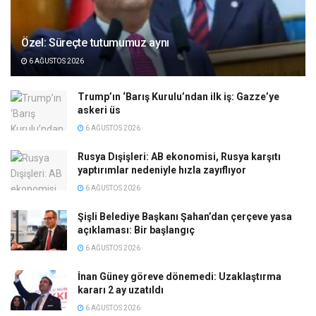
Özel: Süreçte tutumumuz aynı
6 AĞUSTOS 2026
Trump’ın ‘Barış Kurulu’ndan ilk iş: Gazze’ye
askeri üs
6 AĞUSTOS 2026
Rusya Dışişleri: AB ekonomisi, Rusya karşıtı
yaptırımlar nedeniyle hızla zayıflıyor
6 AĞUSTOS 2026
Şişli Belediye Başkanı Şahan’dan çerçeve yasa
açıklaması: Bir başlangıç
6 AĞUSTOS 2026
İnan Güney göreve dönemedi: Uzaklaştırma
kararı 2 ay uzatıldı
6 AĞUSTOS 2026