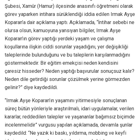
Şubesi, Xamûr (Hamur) ilçesinde anasınıfı öğretmeni olarak
görev yaparken intihara sürüklendiği iddia edilen Irmak Ayşe
Koparan’a dair açıklama yaptı. Açıklamada, “İntihar sebebi ne
olursa olsun, kamuoyuna yansıyan bilgiler, Irmak Ayşe
Koparan’ın görev yaptığı yerdeki yaşam ve çalışma
koşullarına ilişkin ciddi sorunlar yaşadığını, yer değişikliği
taleplerinde bulunduğunu ve bu taleplerin karşılanmadığını
göstermektedir. Bir eğitim emekçisi neden kendisini
çaresiz hisseder? Neden yaptığı başvurular sonuçsuz kalır?
Neden dile getirdiği sorunlar çözülmek yerine görmezden
gelinir?” diye kaydedildi.
“Irmak Ayşe Koparan’ın yaşamını yitirmesiyle sonuçlanan
süreç bütün yönleriyle araştırılmalı, idari uygulamalar, verilen
kararlar, reddedilen talepler ve yaşananlar bağımsız biçimde
incelenmelidir” vurgusu yapılan açıklamada, devamla şunlar
kaydedild: “Ne yazık ki baskı, yıldırma, mobbing ve keyfi