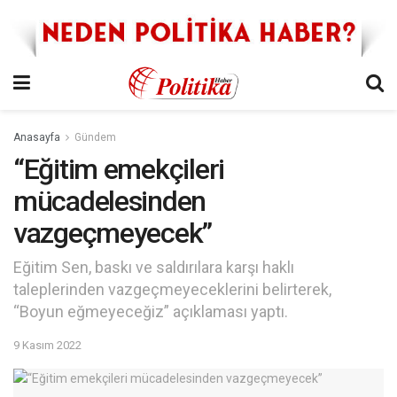
Anasayfa
Gündem
“Eğitim emekçileri
mücadelesinden
vazgeçmeyecek”
Eğitim Sen, baskı ve saldırılara karşı haklı
taleplerinden vazgeçmeyeceklerini belirterek,
“Boyun eğmeyeceğiz” açıklaması yaptı.
9 Kasım 2022