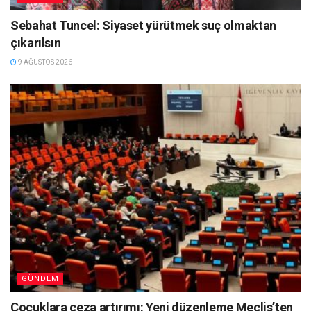
Sebahat Tuncel: Siyaset yürütmek suç olmaktan
çıkarılsın
9 AĞUSTOS 2026
GÜNDEM
Çocuklara ceza artırımı: Yeni düzenleme Meclis’ten