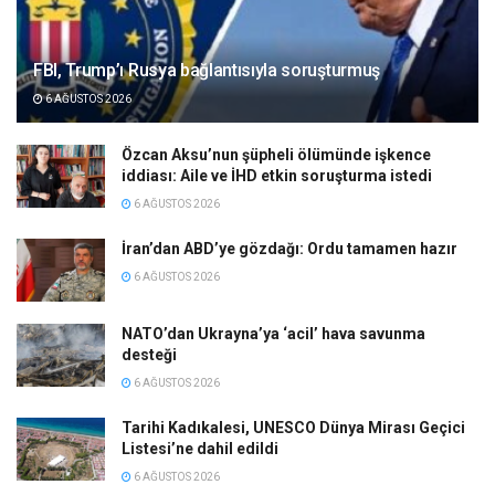
FBI, Trump’ı Rusya bağlantısıyla soruşturmuş
6 AĞUSTOS 2026
Özcan Aksu’nun şüpheli ölümünde işkence
iddiası: Aile ve İHD etkin soruşturma istedi
6 AĞUSTOS 2026
İran’dan ABD’ye gözdağı: Ordu tamamen hazır
6 AĞUSTOS 2026
NATO’dan Ukrayna’ya ‘acil’ hava savunma
desteği
6 AĞUSTOS 2026
Tarihi Kadıkalesi, UNESCO Dünya Mirası Geçici
Listesi’ne dahil edildi
6 AĞUSTOS 2026