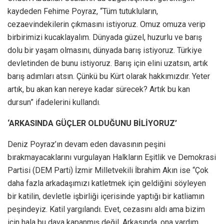
kaydeden Fehime Poyraz, “Tüm tutukluların,
cezaevindekilerin çıkmasını istiyoruz. Omuz omuza verip
birbirimizi kucaklayalım. Dünyada güzel, huzurlu ve barış
dolu bir yaşam olmasını, dünyada barış istiyoruz. Türkiye
devletinden de bunu istiyoruz. Barış için elini uzatsın, artık
barış adımları atsın. Çünkü bu Kürt olarak hakkımızdır. Yeter
artık, bu akan kan nereye kadar sürecek? Artık bu kan
dursun” ifadelerini kullandı.
‘ARKASINDA GÜÇLER OLDUĞUNU BİLİYORUZ’
Deniz Poyraz’ın devam eden davasının peşini
bırakmayacaklarını vurgulayan Halkların Eşitlik ve Demokrasi
Partisi (DEM Parti) İzmir Milletvekili İbrahim Akın ise “Çok
daha fazla arkadaşımızı katletmek için geldiğini söyleyen
bir katilin, devletle işbirliği içerisinde yaptığı bir katliamın
peşindeyiz. Katil yargılandı. Evet, cezasını aldı ama bizim
için hala bu dava kapanmış değil. Arkasında, ona yardım