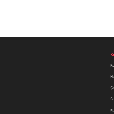
K
K
H
Çe
Gi
Ku