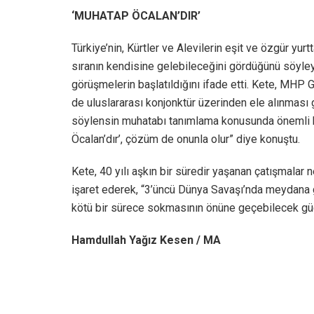
‘MUHATAP ÖCALAN’DIR’
Türkiye’nin, Kürtler ve Alevilerin eşit ve özgür yu
sıranın kendisine gelebileceğini gördüğünü söyle
görüşmelerin başlatıldığını ifade etti. Kete, MHP G
de uluslararası konjonktür üzerinden ele alınması
söylensin muhatabı tanımlama konusunda önemli b
Öcalan’dır’, çözüm de onunla olur” diye konuştu.
Kete, 40 yılı aşkın bir süredir yaşanan çatışmalar
işaret ederek, “3’üncü Dünya Savaşı’nda meydana g
kötü bir sürece sokmasının önüne geçebilecek güç, 
Hamdullah Yağız Kesen / MA