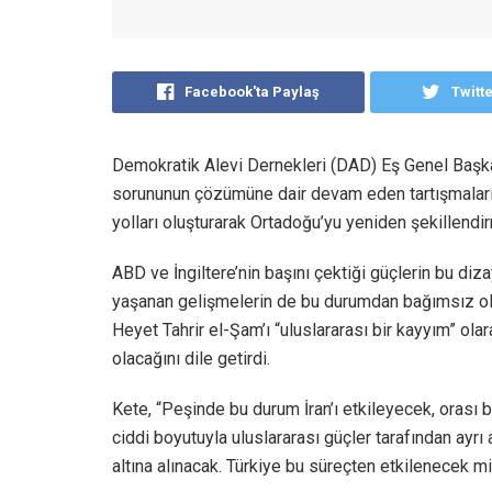
Facebook'ta Paylaş
Twitt
Demokratik Alevi Dernekleri (DAD) Eş Genel Başka
sorununun çözümüne dair devam eden tartışmaları de
yolları oluşturarak Ortadoğu’yu yeniden şekillendir
ABD ve İngiltere’nin başını çektiği güçlerin bu diza
yaşanan gelişmelerin de bu durumdan bağımsız olm
Heyet Tahrir el-Şam’ı “uluslararası bir kayyım” olar
olacağını dile getirdi.
Kete, “Peşinde bu durum İran’ı etkileyecek, orası b
ciddi boyutuyla uluslararası güçler tarafından ayrı
altına alınacak. Türkiye bu süreçten etkilenecek mi