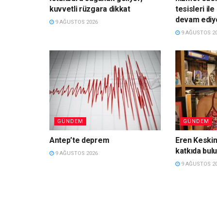
kuvvetli rüzgara dikkat
tesisleri il
devam ediy
9 AĞUSTOS 2026
9 AĞUSTOS 2
GÜNDEM
GÜNDEM
Antep’te deprem
Eren Keski
katkıda bul
9 AĞUSTOS 2026
9 AĞUSTOS 2