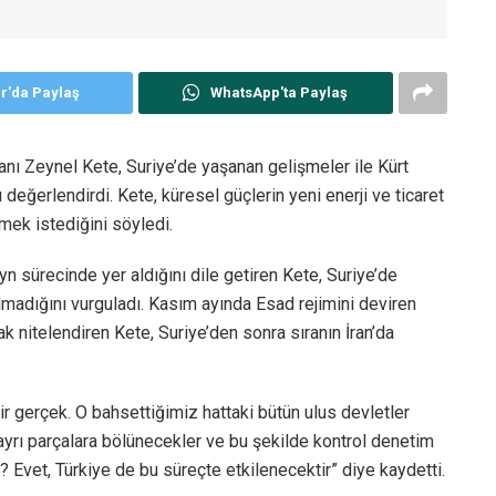
er'da Paylaş
WhatsApp'ta Paylaş
nı Zeynel Kete, Suriye’de yaşanan gelişmeler ile Kürt
ğerlendirdi. Kete, küresel güçlerin yeni enerji ve ticaret
mek istediğini söyledi.
yn sürecinde yer aldığını dile getiren Kete, Suriye’de
adığını vurguladı. Kasım ayında Esad rejimini deviren
ak nitelendiren Kete, Suriye’den sonra sıranın İran’da
ir gerçek. O bahsettiğimiz hattaki bütün ulus devletler
 ayrı parçalara bölünecekler ve bu şekilde kontrol denetim
? Evet, Türkiye de bu süreçte etkilenecektir” diye kaydetti.