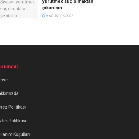
yürütmek suç olmaktan
çıkarılsın
9 AĞUSTOS 2026
urumsal
ünye
akkımızda
rez Politikası
zlilik Politikası
llanım Koşulları