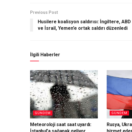
Previous Post
Husilere koalisyon saldırısı: İngiltere, ABD
ve İsrail, Yemen’e ortak saldırı düzenledi
İlgili Haberler
GÜNDEM
GÜNDEM
Meteoroloji saat saat uyardı:
Rusya, Ukr
İstanbul’a sağanak geliyor,
hizmet eden