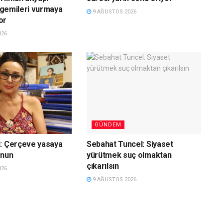
e gemileri vurmaya
9 AĞUSTOS 2026
or
026
GÜNDEM
n: Çerçeve yasaya
Sebahat Tuncel: Siyaset
unun
yürütmek suç olmaktan
çıkarılsın
026
9 AĞUSTOS 2026