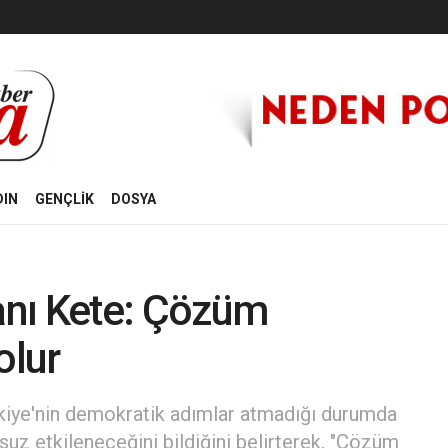
DIN
GENÇLİK
DOSYA
nı Kete: Çözüm
olur
kiye'nin demokratik adımlar atmadığı durumda
z etkileneceğini bildiğini belirterek, "Çözüm