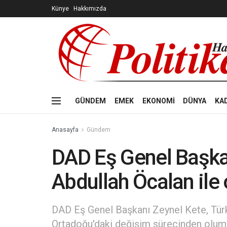
Künye
Hakkımızda
GÜNDEM
EMEK
EKONOMİ
DÜNYA
KA
Anasayfa
Gündem
DAD Eş Genel Başka
Abdullah Öcalan ile 
DAD Eş Genel Başkanı Zeynel Kete, Tür
Ortadoğu'daki değişim sürecinden olumsu