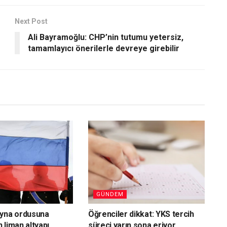
Next Post
Ali Bayramoğlu: CHP’nin tutumu yetersiz,
tamamlayıcı önerilerle devreye girebilir
GÜNDEM
ayna ordusuna
Öğrenciler dikkat: YKS tercih
 liman altyapı
süreci yarın sona eriyor