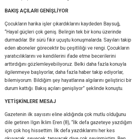
BAKIŞ AÇILARI GENİŞLİYOR
Çocukların harika işler çıkardıklarını kaydeden Baysuğ,
“Hayal güçleri çok geniş. Belirgin tek bir konu üzerinde
durmadılar. Bir sürü fikir uçuştu konuşmalarda. Sayıları takip
eden aboneler görecektir bu çeşitliliği ve rengi. Çocukların
yaratıcılıklarını ve kendilerini ifade etme becerilerini
arttırdığını gözlemleyebiliyoruz. Belki daha fazla konuyla
ilgilenmeye başlıyorlar, daha fazla haber takip ediyorlar,
bilemiyorum. Bildiğim şey hayatlarına algılarını geliştirici bir
durum kattığı. Bakış açıları genişliyor” şeklinde konuştu.
YETİŞKİNLERE MESAJ
Gazetenin ilk sayısını eline aldığında çok mutlu olduğunu
dile getiren Ilgın İklim Eren (8), “İlk defa gazeteye yazdığım
için çok hoş hissettim. İlk defa yazdıklarımı her kes
okuyacak, sevecek, tanıyacak diye çok sevinmiştim. Ben