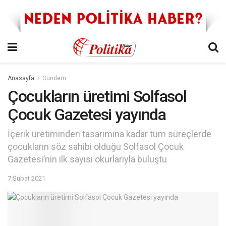
Anasayfa
Gündem
Çocukların üretimi Solfasol
Çocuk Gazetesi yayında
İçerik üretiminden tasarımına kadar tüm süreçlerde
çocukların söz sahibi olduğu Solfasol Çocuk
Gazetesi’nin ilk sayısı okurlarıyla buluştu
7 Şubat 2021