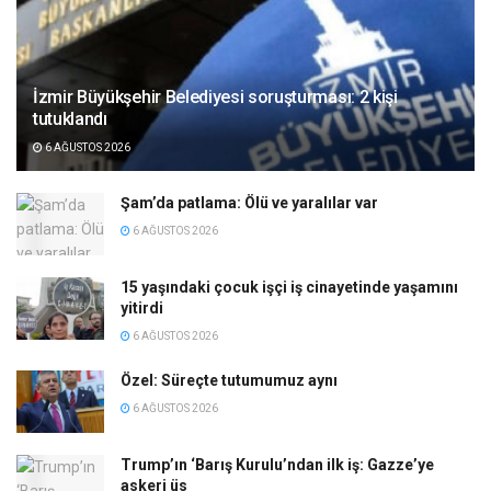
İzmir Büyükşehir Belediyesi soruşturması: 2 kişi
tutuklandı
6 AĞUSTOS 2026
Şam’da patlama: Ölü ve yaralılar var
6 AĞUSTOS 2026
15 yaşındaki çocuk işçi iş cinayetinde yaşamını
yitirdi
6 AĞUSTOS 2026
Özel: Süreçte tutumumuz aynı
6 AĞUSTOS 2026
Trump’ın ‘Barış Kurulu’ndan ilk iş: Gazze’ye
askeri üs