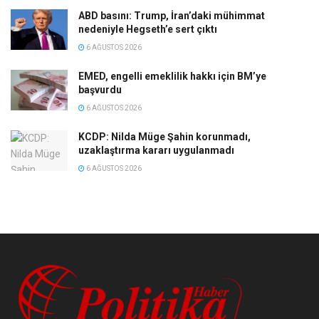
ABD basını: Trump, İran’daki mühimmat
nedeniyle Hegseth’e sert çıktı
6 AĞUSTOS 2026
EMED, engelli emeklilik hakkı için BM’ye
başvurdu
6 AĞUSTOS 2026
KCDP: Nilda Müge Şahin korunmadı,
uzaklaştırma kararı uygulanmadı
6 AĞUSTOS 2026