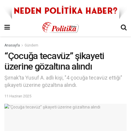
Anasayfa
Gündem
“Çocuğa tecavüz” şikayeti
üzerine gözaltına alındı
Şırnak’ta Yusuf A. adlı kişi, "4 çocuğa tecavüz ettiği"
şikayeti üzerine gözaltına alındı.
11 Haziran 2025