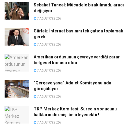
Sebahat Tuncel: Mücadele bırakılmadı, aracı
değişiyor
7 AĞUSTOS 2026
Gürlek: İnternet basınını tek çatıda toplamak
gerek
7 AĞUSTOS 2026
Amerikan ordusunun çevreye verdiği zarar
belgesel konusu oldu
7 AĞUSTOS 2026
“Çerçeve yasa” Adalet Komisyonu’nda
görüşülüyor
7 AĞUSTOS 2026
TKP Merkez Komitesi: Sürecin sonucunu
halkların direnişi belirleyecektir!
7 AĞUSTOS 2026