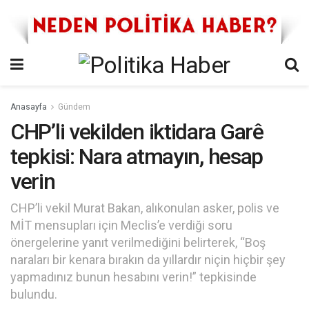
Anasayfa
Gündem
CHP’li vekilden iktidara Garê
tepkisi: Nara atmayın, hesap
verin
CHP’li vekil Murat Bakan, alıkonulan asker, polis ve
MİT mensupları için Meclis’e verdiği soru
önergelerine yanıt verilmediğini belirterek, “Boş
naraları bir kenara bırakın da yıllardır niçin hiçbir şey
yapmadınız bunun hesabını verin!” tepkisinde
bulundu.