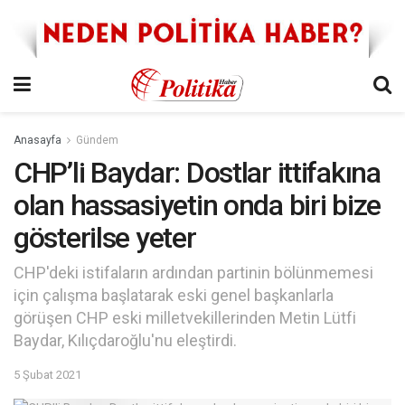
Anasayfa
Gündem
CHP’li Baydar: Dostlar ittifakına
olan hassasiyetin onda biri bize
gösterilse yeter
CHP'deki istifaların ardından partinin bölünmemesi
için çalışma başlatarak eski genel başkanlarla
görüşen CHP eski milletvekillerinden Metin Lütfi
Baydar, Kılıçdaroğlu'nu eleştirdi.
5 Şubat 2021