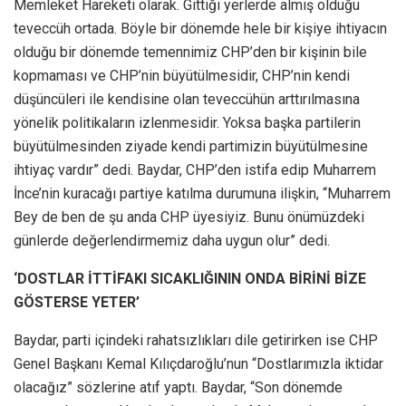
Memleket Hareketi olarak. Gittiği yerlerde almış olduğu
teveccüh ortada. Böyle bir dönemde hele bir kişiye ihtiyacın
olduğu bir dönemde temennimiz CHP’den bir kişinin bile
kopmaması ve CHP’nin büyütülmesidir, CHP’nin kendi
düşüncüleri ile kendisine olan teveccühün arttırılmasına
yönelik politikaların izlenmesidir. Yoksa başka partilerin
büyütülmesinden ziyade kendi partimizin büyütülmesine
ihtiyaç vardır” dedi. Baydar, CHP’den istifa edip Muharrem
İnce’nin kuracağı partiye katılma durumuna ilişkin, “Muharrem
Bey de ben de şu anda CHP üyesiyiz. Bunu önümüzdeki
günlerde değerlendirmemiz daha uygun olur” dedi.
‘DOSTLAR İTTİFAKI SICAKLIĞININ ONDA BİRİNİ BİZE
GÖSTERSE YETER’
Baydar, parti içindeki rahatsızlıkları dile getirirken ise CHP
Genel Başkanı Kemal Kılıçdaroğlu’nun “Dostlarımızla iktidar
olacağız” sözlerine atıf yaptı. Baydar, “Son dönemde