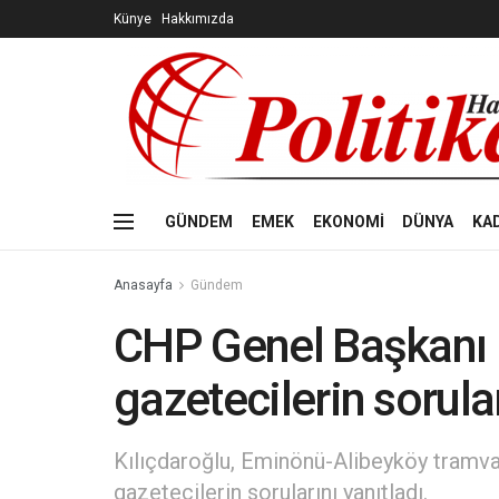
Künye
Hakkımızda
GÜNDEM
EMEK
EKONOMİ
DÜNYA
KA
Anasayfa
Gündem
CHP Genel Başkanı 
gazetecilerin sorular
Kılıçdaroğlu, Eminönü-Alibeyköy tramvay 
gazetecilerin sorularını yanıtladı.