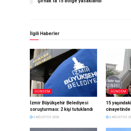
Şırnak’ta 15 bölge yasaklandı
İlgili Haberler
GÜNDEM
GÜNDEM
İzmir Büyükşehir Belediyesi
15 yaşındaki
soruşturması: 2 kişi tutuklandı
cinayetinde 
6 AĞUSTOS 2026
6 AĞUSTOS 2