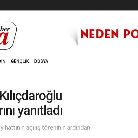
DIN
GENÇLİK
DOSYA
Kılıçdaroğlu
ını yanıtladı
hattının açılış töreninin ardından