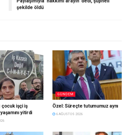
Paylaşımıyla ‘hakkımı arayın’ dedi, şüpheli
şekilde öldü
GÜNDEM
 çocuk işçi iş
Özel: Süreçte tutumumuz aynı
yaşamını yitirdi
6 AĞUSTOS 2026
026