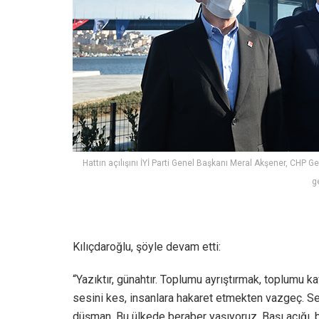
Hattın açılışını İYİ Parti Genel Başkanı Meral Akşener, CHP 
g
Kılıçdaroğlu, şöyle devam etti:
“Yazıktır, günahtır. Toplumu ayrıştırmak, toplumu 
sesini kes, insanlara hakaret etmekten vazgeç. Se
düşman. Bu ülkede beraber yaşıyoruz. Başı açığı, b