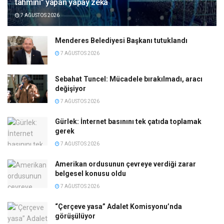
tahmini” yapan yapay zekâ
7 AĞUSTOS 2026
Menderes Belediyesi Başkanı tutuklandı
7 AĞUSTOS 2026
Sebahat Tuncel: Mücadele bırakılmadı, aracı
değişiyor
7 AĞUSTOS 2026
Gürlek: İnternet basınını tek çatıda toplamak
gerek
7 AĞUSTOS 2026
Amerikan ordusunun çevreye verdiği zarar
belgesel konusu oldu
7 AĞUSTOS 2026
“Çerçeve yasa” Adalet Komisyonu’nda
görüşülüyor