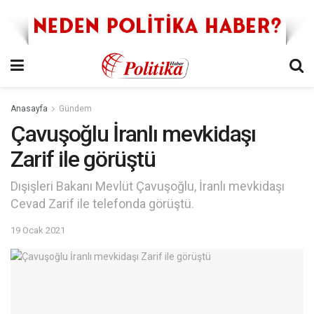
Anasayfa
Gündem
Çavuşoğlu İranlı mevkidaşı
Zarif ile görüştü
Dışişleri Bakanı Mevlüt Çavuşoğlu, İranlı mevkidaşı
Cevad Zarif ile telefonda görüştü.
19 Ocak 2021