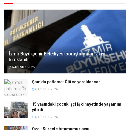
İzmir Büyükşehir Belediyesi soruşturması: 2 kişi
tutuklandı
6 AĞUSTOS 2026
Şam’da patlama: Ölü ve yaralılar var
6 AĞUSTOS 2026
15 yaşındaki çocuk işçi iş cinayetinde yaşamını
yitirdi
6 AĞUSTOS 2026
Özel: Süreçte tutumumuz aynı