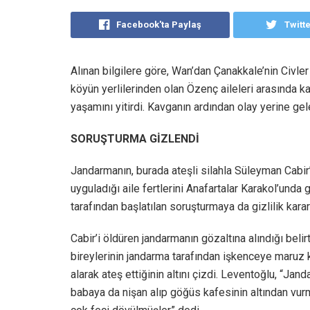
Facebook'ta Paylaş
Twitt
Alınan bilgilere göre, Wan’dan Çanakkale’nin Civl
köyün yerlilerinden olan Özenç aileleri arasında k
yaşamını yitirdi. Kavganın ardından olay yerine gel
SORUŞTURMA GİZLENDİ
Jandarmanın, burada ateşli silahla Süleyman Cabir’i
uyguladığı aile fertlerini Anafartalar Karakol’unda
tarafından başlatılan soruşturmaya da gizlilik kararı
Cabir’i öldüren jandarmanın gözaltına alındığı beli
bireylerinin jandarma tarafından işkenceye maruz k
alarak ateş ettiğinin altını çizdi. Leventoğlu, “Jan
babaya da nişan alıp göğüs kafesinin altından vur