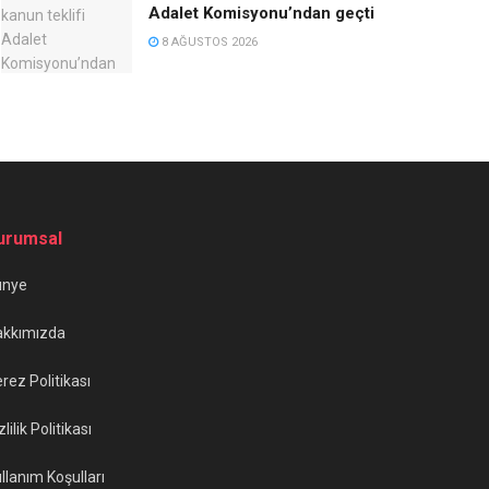
Adalet Komisyonu’ndan geçti
8 AĞUSTOS 2026
urumsal
ünye
akkımızda
rez Politikası
zlilik Politikası
llanım Koşulları