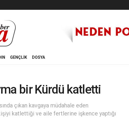
DIN
GENÇLİK
DOSYA
ma bir Kürdü katletti
rasında çıkan kavgaya müdahale eden
yi katlettiği ve aile fertlerine işkence yaptığı