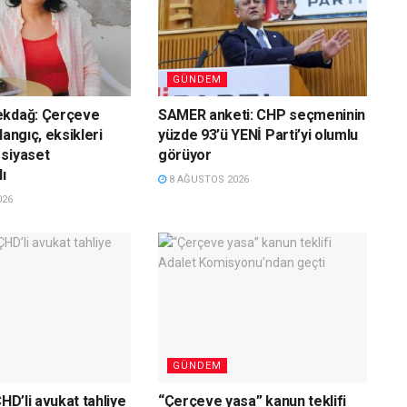
GÜNDEM
ekdağ: Çerçeve
SAMER anketi: CHP seçmeninin
langıç, eksikleri
yüzde 93’ü YENİ Parti’yi olumlu
siyaset
görüyor
ı
8 AĞUSTOS 2026
026
GÜNDEM
ÇHD’li avukat tahliye
“Çerçeve yasa” kanun teklifi