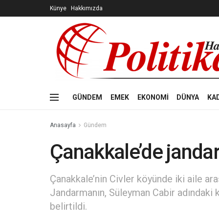
Künye
Hakkımızda
GÜNDEM
EMEK
EKONOMİ
DÜNYA
KA
Anasayfa
Gündem
Çanakkale’de jandar
Çanakkale’nin Civler köyünde iki aile a
Jandarmanın, Süleyman Cabir adındaki kişi
belirtildi.