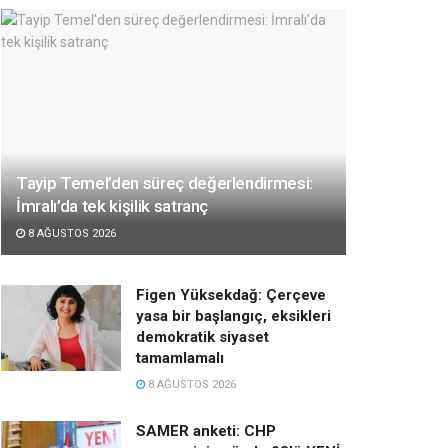
Tayip Temel’den süreç değerlendirmesi:
İmralı’da tek kişilik satranç
8 AĞUSTOS 2026
Figen Yüksekdağ: Çerçeve
yasa bir başlangıç, eksikleri
demokratik siyaset
tamamlamalı
8 AĞUSTOS 2026
SAMER anketi: CHP