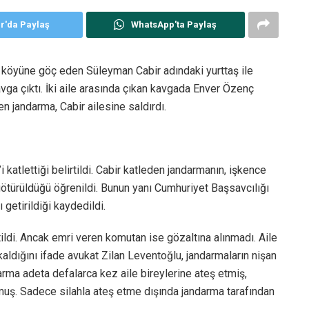
er'da Paylaş
WhatsApp'ta Paylaş
er köyüne göç eden Süleyman Cabir adındaki yurttaş ile
avga çıktı. İki aile arasında çıkan kavgada Enver Özenç
en jandarma, Cabir ailesine saldırdı.
 katlettiği belirtildi. Cabir katleden jandarmanın, işkence
 götürüldüğü öğrenildi. Bunun yanı Cumhuriyet Başsavcılığı
 getirildiği kaydedildi.
rtildi. Ancak emri veren komutan ise gözaltına alınmadı. Aile
aldığını ifade avukat Zilan Leventoğlu, jandarmaların nişan
darma adeta defalarca kez aile bireylerine ateş etmiş,
muş. Sadece silahla ateş etme dışında jandarma tarafından