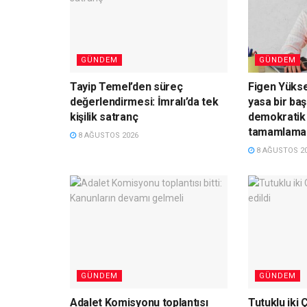
GÜNDEM
GÜNDEM
Tayip Temel’den süreç
Figen Yüks
değerlendirmesi: İmralı’da tek
yasa bir baş
kişilik satranç
demokratik 
tamamlamal
8 AĞUSTOS 2026
8 AĞUSTOS 2
GÜNDEM
GÜNDEM
Adalet Komisyonu toplantısı
Tutuklu iki 