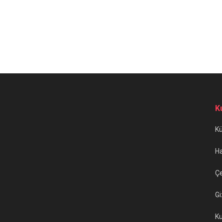
K
K
H
Çe
Gi
Ku