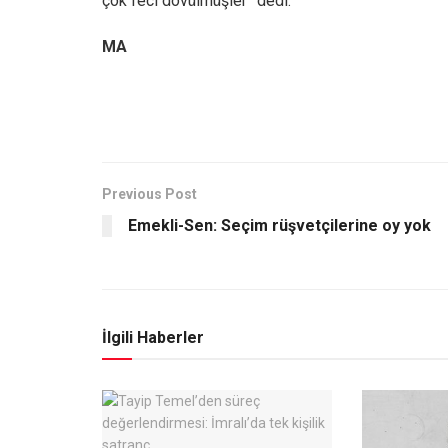
çok feci dövülmüşler” dedi.
MA
Previous Post
Emekli-Sen: Seçim rüşvetçilerine oy yok
İlgili Haberler