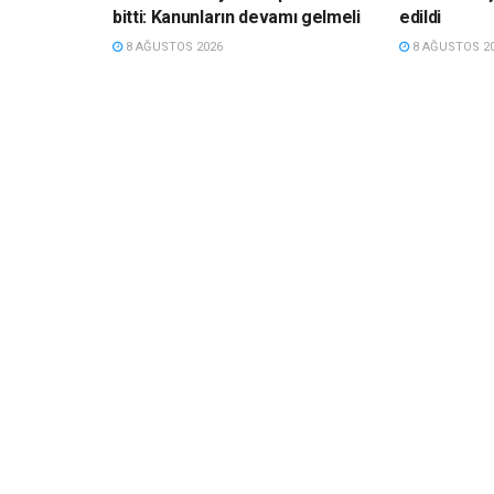
bitti: Kanunların devamı gelmeli
edildi
8 AĞUSTOS 2026
8 AĞUSTOS 2