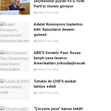
seçmeninin yüzde 93’ü YENİ
Parti’yi olumlu görüyor
8 AĞUSTOS 2026
Adalet Komisyonu toplantısı
bitti: Kanunların devamı
gelmeli
8 AĞUSTOS 2026
ABD’li Senatör Paul: Rusya
karşıtı yasa tasarısı
Amerikalıları yoksullaştıracak
8 AĞUSTOS 2026
Tutuklu iki ÇHD’li avukat
tahliye edildi
8 AĞUSTOS 2026
“Çerçeve yasa” kanun teklifi