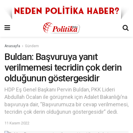
Anasayfa
Gündem
Buldan: Başvuruya yanıt
verilmemesi tecridin çok derin
olduğunun göstergesidir
HDP Eş Genel Başkanı Pervin Buldan, PKK Lideri
Abdullah Öcalan ile görüşmek için Adalet Bakanlığı’na
başvuruya dair, “Başvurumuza bir cevap verilmemesi,
tecridin çok derin olduğunun göstergesidir” dedi.
11 Kasım 2022