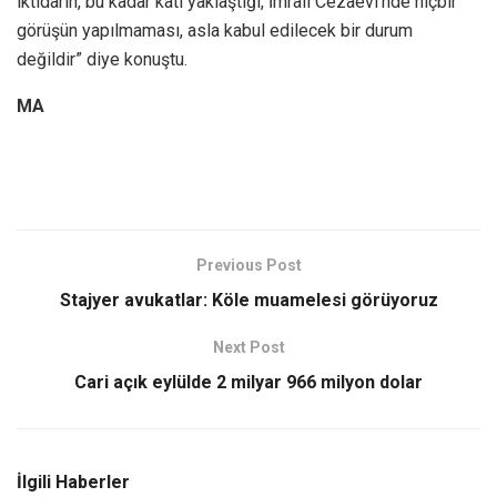
iktidarın, bu kadar katı yaklaştığı, İmralı Cezaevi’nde hiçbir
görüşün yapılmaması, asla kabul edilecek bir durum
değildir” diye konuştu.
MA
Previous Post
Stajyer avukatlar: Köle muamelesi görüyoruz
Next Post
Cari açık eylülde 2 milyar 966 milyon dolar
İlgili Haberler