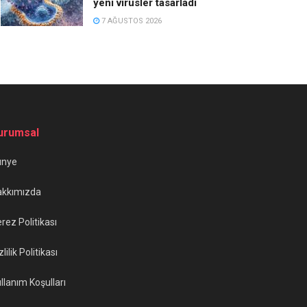
yeni virüsler tasarladı
7 AĞUSTOS 2026
urumsal
ünye
akkımızda
rez Politikası
zlilik Politikası
llanım Koşulları