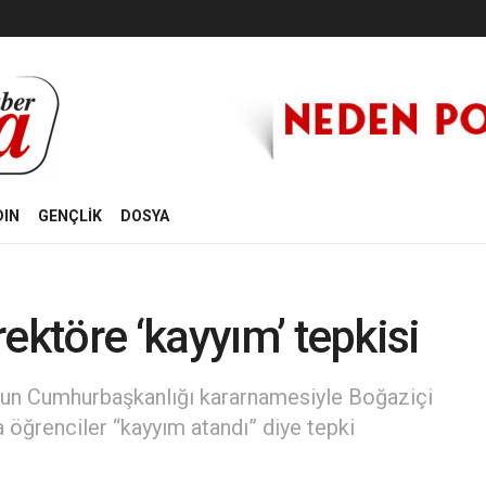
DIN
GENÇLİK
DOSYA
ektöre ‘kayyım’ tepkisi
’nun Cumhurbaşkanlığı kararnamesiyle Boğaziçi
 öğrenciler “kayyım atandı” diye tepki