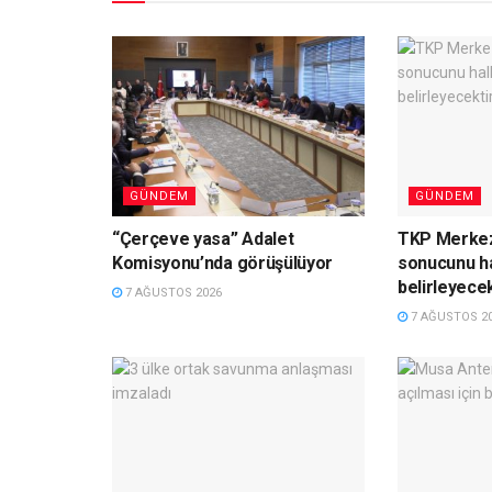
GÜNDEM
GÜNDEM
“Çerçeve yasa” Adalet
TKP Merkez
Komisyonu’nda görüşülüyor
sonucunu hal
belirleyecek
7 AĞUSTOS 2026
7 AĞUSTOS 2