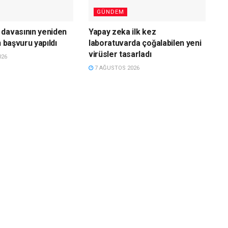
GÜNDEM
davasının yeniden
Yapay zeka ilk kez
n başvuru yapıldı
laboratuvarda çoğalabilen yeni
virüsler tasarladı
026
7 AĞUSTOS 2026