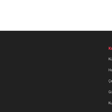
K
K
H
Çe
Gi
Ku