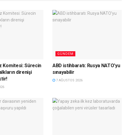
GÜNDEM
 Komitesi: Sürecin
ABD istihbaratı: Rusya NATO’yu
kların direnişi
sınayabilir
tir!
7 AĞUSTOS 2026
026