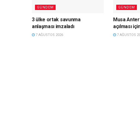
GÜNDEM
GÜNDEM
3 ülke ortak savunma
Musa Anter 
anlaşması imzaladı
açılması içi
7 AĞUSTOS 2026
7 AĞUSTOS 2