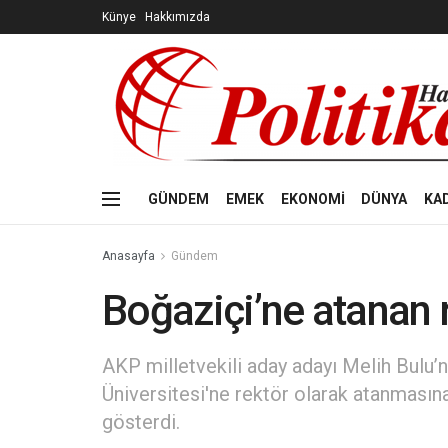
Künye
Hakkımızda
GÜNDEM
EMEK
EKONOMİ
DÜNYA
KA
Anasayfa
Gündem
Boğaziçi’ne atanan r
AKP milletvekili aday adayı Melih Bulu
Üniversitesi'ne rektör olarak atanmasına
gösterdi.