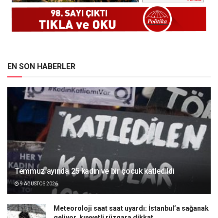
EN SON HABERLER
Temmuz ayında 25 kadın ve bir çocuk katledildi
9 AĞUSTOS 2026
Meteoroloji saat saat uyardı: İstanbul’a sağanak
geliyor, kuvvetli rüzgara dikkat