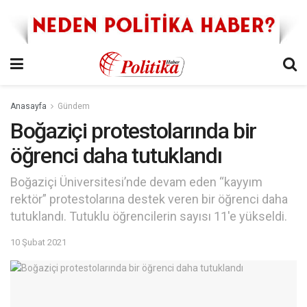
Anasayfa
Gündem
Boğaziçi protestolarında bir
öğrenci daha tutuklandı
Boğaziçi Üniversitesi’nde devam eden “kayyım
rektör” protestolarına destek veren bir öğrenci daha
tutuklandı. Tutuklu öğrencilerin sayısı 11'e yükseldi.
10 Şubat 2021